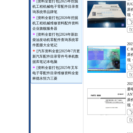
[
资料全套打包
]
2025年挖掘
IUG
机工程机械电子零配件目录查
原
询系统带品牌笔
现
[
资料全套打包
]
2026年挖掘
机工程机械维修资料配件资料
企业旗舰服务器
[
资料全套打包
]
2024年新款
柴油发动机零配件查询系统零
202
件图册大全笔记
C
[
汽车资料全套
]
2025年7月更
原
新汽车配件目录零件号单机数
现
据库笔记本电脑
[
资料全套打包
]
2025年叉车
电子零配件目录维修资料全套
林德永恒力三菱
20
册
ANY
原
现