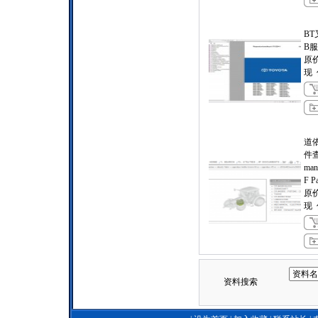
BT
B
原
现
道
件查
man
F Pa
原
现
资料搜索