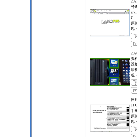
20
号
ark 
C
原
现
2
资
器
原
现
日野
1J
手
原
现