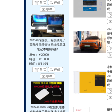
统Fo
原
现
20
修
原
2025年挖掘机工程机械电子
现
零配件目录查询系统带品牌
笔记本电脑装好
原价：
￥20000
特价：
￥18000
时间：8/4-10/1
小松
手册
20
原
现
三一
2024年1000GB挖掘机维修
册
资料维修手册电路培训视频