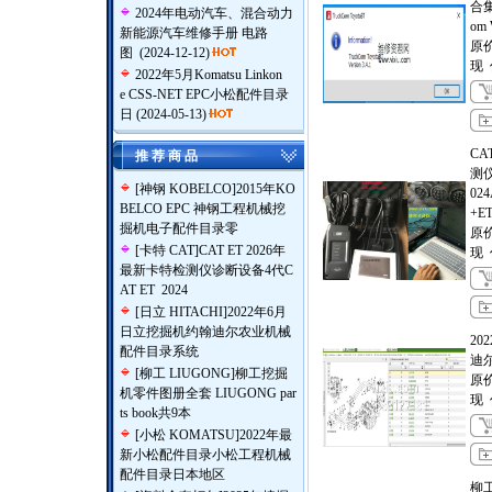
合集A
2024年电动汽车、混合动力
om 
新能源汽车维修手册 电路
原
图
(2024-12-12)
现
2022年5月Komatsu Linkon
e CSS-NET EPC小松配件目录
日
(2024-05-13)
CA
推 荐 商 品
测仪
[
神钢 KOBELCO
]
2015年KO
024
BELCO EPC 神钢工程机械挖
+
掘机电子配件目录零
原
[
卡特 CAT
]
CAT ET 2026年
现
最新卡特检测仪诊断设备4代C
AT ET 2024
[
日立 HITACHI
]
2022年6月
日立挖掘机约翰迪尔农业机械
20
配件目录系统
迪
[
柳工 LIUGONG
]
柳工挖掘
原
机零件图册全套 LIUGONG par
现
ts book共9本
[
小松 KOMATSU
]
2022年最
新小松配件目录小松工程机械
配件目录日本地区
柳