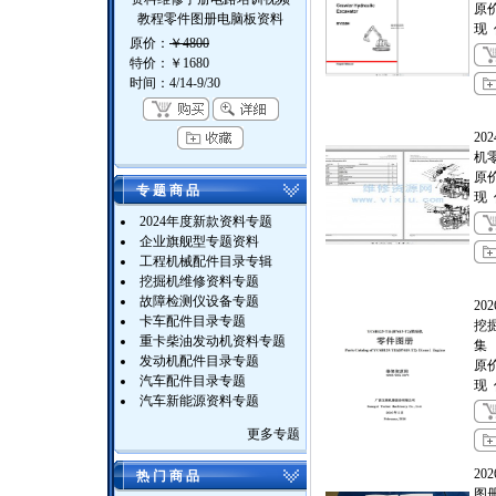
原
教程零件图册电脑板资料
现
原价：
￥4800
特价：
￥1680
时间：4/14-9/30
2
机
原
专 题 商 品
现
2024年度新款资料专题
企业旗舰型专题资料
工程机械配件目录专辑
挖掘机维修资料专题
故障检测仪设备专题
20
卡车配件目录专题
挖
重卡柴油发动机资料专题
集
发动机配件目录专题
原
汽车配件目录专题
现
汽车新能源资料专题
更多专题
20
热 门 商 品
图