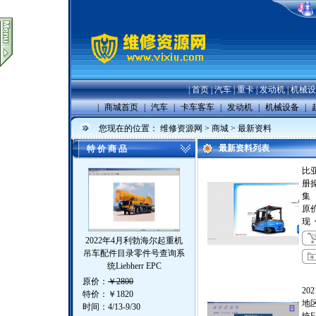
|
首页
|
汽车
|
重卡
|
发动机
|
机械设
|
商城首页
|
汽车
|
卡车客车
|
发动机
|
机械设备
|
您现在的位置：
维修资源网
>
商城
> 最新资料
最新资料列表
特 价 商 品
比
册
集
原
现
2022年4月利勃海尔起重机
吊车配件目录零件号查询系
统Liebherr EPC
原价：
￥2800
20
特价：
￥1820
地
时间：4/13-9/30