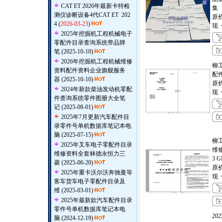
CAT ET 2026年最新卡特检
集
测仪诊断设备4代CAT ET 202
原
4
(
2026-03-23
)
现
2025年挖掘机工程机械电子
零配件目录查询系统带品牌
笔
(2025-10-10)
2026年挖掘机工程机械维修
柳工
资料配件资料企业旗舰服务
配
器
(2025-10-10)
原
2024年新款柴油发动机零配
现
件查询系统零件图册大全笔
记
(2025-08-01)
2025年7月更新汽车配件目
录零件号单机数据库笔记本电
脑
(2025-07-15)
柳
2025年叉车电子零配件目录
维修
维修资料全套林德永恒力三
3 G
菱
(2025-06-20)
原
2025年重卡沃尔沃奔驰曼等
现
客车货车电子零配件目录及
维
(2025-03-01)
2025年最新款汽车配件目录
零件号单机数据库笔记本电
20
脑
(2024-12-19)