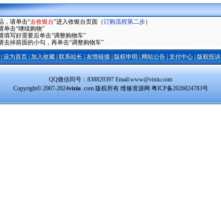
品，请单击“
去收银台
”进入收银台页面（
订购流程第二步
）
单击“继续购物”
请填写好需要后单击“调整购物车”
请去掉前面的小勾，再单击“调整购物车”
|
设为首页
|
加入收藏
|
联系站长
|
友情链接
|
版权申明
|
网站公告
|
支付中心
|
版权投诉
QQ微信同号：838829397 Email:www@vixiu.com
Copyright© 2007-2024
vixiu
.com 版权所有 维修资源网
粤ICP备2026024783号