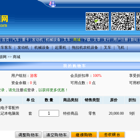
|
首页
|
汽车
|
重卡
|
发动机
|
机械设备
|
叉车
|
商城
|
下载
|
文章
|
支付
|
用户注册
|
新站
卡车客车
|
发动机
|
机械设备
|
起重机
|
拖拉机农机设备
|
叉车
|
飞机
|
源网
>>
商城
我 的 购 物 车
用户组别：
游客
会员折扣率：
100%
享受
资金余额：
0
元
可用点数：
0
点
可用
登录，请先
注册
或
登录
，以获得更多优惠！
称
单 位
数 量
商品类别
销售类型
原价
折扣
械电子零配件
笔记本电脑装
套
特价商品
零售
20,000.00
9折