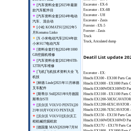
Excavator - EX-6
[
汽车资料全套
]
2025年最新
Excavator - EX-6B
款汽车配件目
Excavator - UH
[
汽车资料全套
]
2024年电动
Excavator - Zaxis
汽车、混合动
Forester - EX-5
[
小松 KOMATSU
]
2022年5
Forester - Zaxis
月Komatsu Linko
Truck
[
X 小米电动汽车
]
2024年款
Truck, Ariculated dump
小米SU7电动汽车
[
资料全套打包
]
2024年1000
GB挖掘机维修
Deatil List update 20
[
汽车资料全套
]
2023年6TB-
12TB汽车维修
[
飞机
]
飞机技术资料大全 飞
Excavator - EX:
机技
Hitachi EX100 - EX100 Parts Cat
[
林德 Linde
]
2021年11月林德
Hitachi EX1000 - EX1000 Parts C
叉车配件
Hitachi EX100WDEX100WD Part
[
斯蒂尔 Still
]
2021年9月德国
Hitachi EX1100 - EX1100 Parts C
斯蒂尔STI
Hitachi EX1200-50EXCAVATOR -
Hitachi EX1200-6EXCAVATOR - 
[
沃尔沃 VOLVO PENTA
]
20
Hitachi EX1200-7EXCAVATOR - 
21年10月VOLVO PENTA沃
Hitachi EX150 - EX150 Parts Cat
[
沃尔沃 VOLVO
]
沃尔沃工
Hitachi EX160WDEX160WD Part
程机械挖掘机软
Hitachi EX17U - EX170 Parts Cat
[
德国曼 MAN
]
2020年7月M
Hitachi EX1800 - EX1800 Parts C