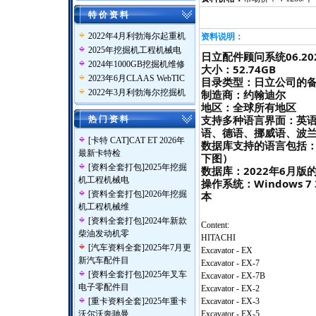
特 价 资 料
2022年4月利勃海尔起重机
资料说明：
2025年挖掘机工程机械电
日立配件顾问系统06.2
2024年1000GB挖掘机维修
大小：52.74GB
2023年6月CLAAS WebTIC
目录类型：日立公司的
2022年3月利勃海尔挖掘机
制造商：约翰迪尔
地区：全球所有地区
支持多种语言界面：英
热 门 资 料
语、德语、挪威语、波
[
卡特 CAT
]
CAT ET 2026年
数据库支持的语言包括
最新卡特检
下图）
[
资料全套打包
]
2025年挖掘
数据库：2022年6月
机工程机械电
操作系统：Windows 7 
[
资料全套打包
]
2026年挖掘
本
机工程机械维
[
资料全套打包
]
2024年新款
Content:
柴油发动机零
HITACHI
[
汽车资料全套
]
2025年7月更
Excavator - EX
新汽车配件目
Excavator - EX-7
[
资料全套打包
]
2025年叉车
Excavator - EX-7B
电子零配件目
Excavator - EX-2
[
重卡资料全套
]
2025年重卡
Excavator - EX-3
沃尔沃奔驰曼
Excavator - EX-5