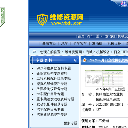
|
首页
|
汽车
|
重卡
|
发动机
|
机械设
|
商城首页
|
汽车
|
卡车客车
|
发动机
|
机械设备
|
您现在的位置：
维修资源网
>
商城
>
机械设备
>
日立 HIT
专 题 资 料
2022年6月日立挖掘机
2024年度新款资料专题
企业旗舰型专题资料
工程机械配件目录专辑
挖掘机维修资料专题
故障检测仪设备专题
2022年6月日立挖掘
卡车配件目录专题
名 称：
机约翰迪尔农业机
重卡柴油发动机资料专题
械配件目录系统
发动机配件目录专题
编 号：
2022080410362641
汽车配件目录专题
点击数：
437
汽车新能源资料专题
促销方案：
不促销
更多专题
资料价格：
市场价：￥1280/个