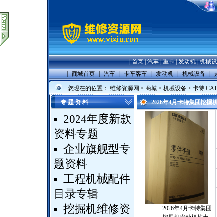
|
首页
|
汽车
|
重卡
|
发动机
|
机械设
|
商城首页
|
汽车
|
卡车客车
|
发动机
|
机械设备
|
您现在的位置：
维修资源网
>
商城
>
机械设备
>
卡特 CAT
专 题 资 料
2026年4月卡特集团挖
2024年度新款
资料专题
企业旗舰型专
题资料
工程机械配件
目录专辑
挖掘机维修资
2026年4月卡特集团