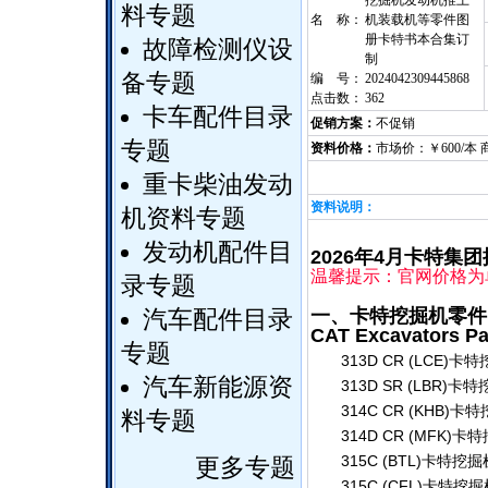
挖掘机发动机推土
料专题
名 称：
机装载机等零件图
册卡特书本合集订
故障检测仪设
制
备专题
编 号：
2024042309445868
点击数：
362
卡车配件目录
促销方案：
不促销
专题
资料价格：
市场价：￥600/本 
重卡柴油发动
资料说明：
机资料专题
发动机配件目
2026年4月卡特
温馨提示：官网价格为
录专题
一、卡特挖掘机零件
汽车配件目录
CAT Excavators Pa
专题
313D CR (LCE)
汽车新能源资
313D SR (LBR)
314C CR (KHB)
料专题
314D CR (MFK)
315C (BTL)卡特
更多专题
315C (CFL)卡特