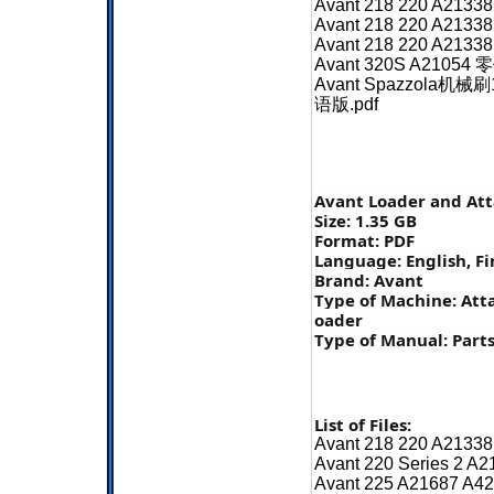
Avant 218 220 A213
Avant 218 220 A2133
Avant 218 220 A2133
Avant 320S A2105
Avant Spazzola机械
语版.pdf
Avant Loader and Att
Size: 1.35 GB
Format: PDF
Language: English, Fi
Brand: Avant
Type of Machine: Att
oader
Type of Manual: Parts
List of Files:
Avant 218 220 A21338
Avant 220 Series 2 A2
Avant 225 A21687 A42