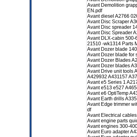
Avant Demolition gra
EN.pdf
Avant diesel A2766 02
Avant Disc Scraper A3
Avant Disc spreader 
Avant Disc Spreader 
Avant DLX-cabin 500-
21510 -wk1314 Parts 
Avant Dozer blade 14
Avant Dozer blade for
Avant Dozer Blades A
Avant Dozer blades A
Avant Drive unit too
A429932 A431157 A37
Avant e5 Series 1 A2
Avant e513 e527 A465
Avant e6 OptiTemp A4
Avant Earth drills A3
Avant Edge trimmer w
df
Avant Electrical cable
Avant engine parts qui
Avant engines 300-400
Avant Euro adapter A