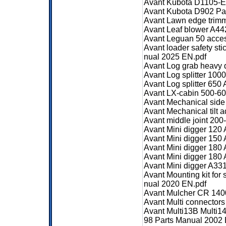
Avant Kubota D1105-
Avant Kubota D902 Pa
Avant Lawn edge trim
Avant Leaf blower A4
Avant Leguan 50 acce
Avant loader safety st
nual 2025 EN.pdf
Avant Log grab heavy
Avant Log splitter 10
Avant Log splitter 65
Avant LX-cabin 500-60
Avant Mechanical sid
Avant Mechanical tilt
Avant middle joint 200
Avant Mini digger 120
Avant Mini digger 150
Avant Mini digger 180
Avant Mini digger 180
Avant Mini digger A3
Avant Mounting kit for
nual 2020 EN.pdf
Avant Mulcher CR 140
Avant Multi connector
Avant Multi13B Multi
98 Parts Manual 2002 