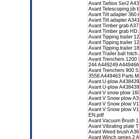
Avant Tarbox Ser2 A4
Avant Telescoping ji
Avant Tilt adapter 36
Avant Tilt adapter A3
Avant Timber grab A3
Avant Timber grab HD
Avant Tipping trailer
Avant Tipping trailer
Avant Tipping trailer
Avant Trailer ball hi
Avant Trenchers 1200
244 A449249 A449466 
Avant Trenchers 900 
3558 A449463 Parts M
Avant U-plow A438439
Avant U-plow A438439
Avant V snow plow 16
Avant V Snow plow A3
Avant V Snow plow V1
Avant V Snow plow V
EN.pdf
Avant Vacuum Brush 1
Avant Vibrating plate
Avant Weed brush A36
Avant Winch series 2 