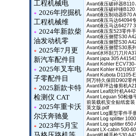
工程机械电
Avant液压破碎器B110
Avant液压破碎锤B120 
2026年挖掘机
Avant液压制动器B70 
Avant液压马达64094
工程机械维
Avant液压马达64277 
2024年新款柴
Avant液压泵523零件手册
Avant液压侧臂S30 A42
油发动机零
Avant液压侧臂S30 A4
Avant液压侧臂S30系列2
2025年7月更
Avant冰环刮刀刀片A37
新汽车配件目
Avant japa 305 A41
Avant Kohler ECV73
2025年叉车电
Avant Kohler KDI1
Avant Kubota D110
子零配件目
阿万特久保田D902零件手
Avant草坪边修剪机A21
2025新款卡特
Avant Leaf吹叶机A44
检测仪 CAT
Avant Leguan 50检
前装载机安全贴纸套装 400-
2025年重卡沃
英文版.pdf
Avant Log重型零件手册A
尔沃奔驰曼
Avant Log splitter 
Avant Log splitter 
2023年5月宝
Avant LX-cabin 5
马格压路机等
Avant机械手枪S30 A4