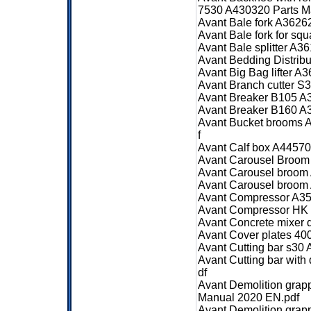
7530 A430320 Parts M
Avant Bale fork A3626
Avant Bale fork for sq
Avant Bale splitter A
Avant Bedding Distrib
Avant Big Bag lifter 
Avant Branch cutter 
Avant Breaker B105 A
Avant Breaker B160 A
Avant Bucket brooms 
f
Avant Calf box A4457
Avant Carousel Broom
Avant Carousel broom
Avant Carousel broom
Avant Compressor A35
Avant Compressor HK 
Avant Concrete mixer
Avant Cover plates 40
Avant Cutting bar s30
Avant Cutting bar wit
df
Avant Demolition gra
Manual 2020 EN.pdf
Avant Demolition grap