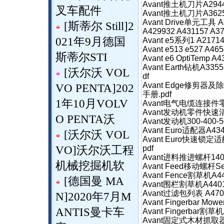
Avant推土机刀片A294
叉车配件
Avant推土机刀片A362
Avant Drive单元工具 A3
[
斯蒂尔 Still
]
2
A429932 A431157 A
021年9月德国
Avant e5系列1 A217
Avant e513 e527 A4
斯蒂尔STI
Avant e6 OptiTemp
Avant Earth钻机A3
[
沃尔沃 VOL
df
Avant Edge修剪器
VO PENTA
]
202
手册.pdf
1年10月VOLV
Avant电气电缆连接件零
Avant发动机零件快速清单
O PENTA沃
Avant发动机300-400-
Avant Euro适配器A43
[
沃尔沃 VOL
Avant Euro快速锁定适配
VO
]
沃尔沃工程
pdf
Avant进料推进螺杆140
机械挖掘机软
Avant Feed移动螺杆Se
Avant Fence割草机A
[
德国曼 MA
Avant围栏割草机A4401
Avant过滤包列表 A470
N
]
2020年7月M
Avant Fingerbar Mo
ANTIS曼卡车
Avant Fingerbar割
Avant固定式木材抓取器HD