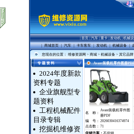
|
首页
|
汽车
|
重卡
|
发动机
|
机械设
|
商城首页
|
汽车
|
卡车客车
|
发动机
|
机械设备
|
您现在的位置：
维修资源网
>
商城
>
机械设备
>
其它品牌
专 题 资 料
Avant装载机零件图册P
2024年度新款
资料专题
企业旗舰型专
题资料
工程机械配件
Avant装载机零件图
名 称：
册PDF
目录专辑
编 号：
2026030416374974
点击数：
71
挖掘机维修资
促销方案：
不促销