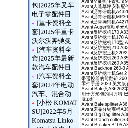
Avant全能抓斗青贮叉90
包
]
2025年叉车
Avant人造草坪安装配件A
Avant沥青研磨机A4326
电子零配件目
Avant沥青研磨机MP300
[
重卡资料全
Avant沥青摊铺机A4278
Avant Auger驱动单元A
套
]
2025年重卡
Avant反铲挖机170 A3
Avant反铲挖土机170 
沃尔沃奔驰曼
Avant反铲挖机170型 A
Avant反铲挖机210 A3
[
汽车资料全
Avant反铲挖土机220/2
套
]
2025年最新
Avant反铲挖机260 A35
Avant反铲挖机260 A
款汽车配件目
Avant Backhoe 260-
Avant反铲挖土机Ser 2
[
汽车资料全
带遥控器的前翻铲 260 A430
零件手册 2023 英文版.p
套
]
2024年电动
Avant Bale叉A362
汽车、混合动
用于方形包的阿万特·巴
版.pdf
[
小松 KOMAT
Avant Bale splitter
Avant床品分销商桶A36
SU
]
2022年5月
Avant Big Bag lifte
Komatsu Linko
Avant Branch cutte
Avant Breaker B10