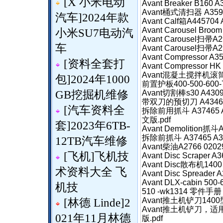
[
X 小米电动
Avant Breaker B16
Avant桶式清扫器 A3594
汽车
]
2024年款
Avant Calf箱A4457
Avant Carousel Bro
小米SU7电动汽
Avant Carousel扫帚
车
Avant Carousel扫
Avant Compressor 
[
资料全套打
Avant Compressor 
Avant混凝土搅拌机滚筒型
包
]
2024年1000
前置护板400-500-60
GB挖掘机维修
Avant切割棒s30 A43
带双刀的预切刀 A434613
[
汽车资料全
拆除前用抓斗 A37465 A3
文版.pdf
套
]
2023年6TB-
Avant Demolition
拆除前抓斗 A37465 A37
12TB汽车维修
Avant柴油A2766 020
[
飞机
]
飞机技
Avant Disc Scraper
Avant Disc散布机140
术资料大全 飞
Avant Disc Spreade
Avant DLX-cabin 500
机技
510 -wk1314 零件手册 
Avant推土机铲刀1400型
[
林德 Linde
]
2
Avant推土机铲刀，适
021年11月林德
版.pdf