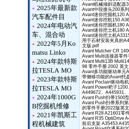
Avant机械倾斜适配器360
2025年最新款
Avant中段接头200系列零
Avant迷你挖掘机120 
汽车配件目
Avant迷你挖机150 A36
2024年电动汽
Avant迷你挖掘机180 A
Avant迷你挖土机180 A
车、混合动
Avant迷你挖土机A3315
用于石材安装夹具的A436
2022年5月Ko
文版.pdf
Avant Mulcher CR 1
matsu Linko
Avant Multi连接器零件
2024年款特斯
Avant Multi13B Multi
98 零件手册 2002 英文
拉TESLA MO
Avant多功能驱动单元A3
带侧移功能的Avant托盘叉
2023年款特斯
Avant Poclain驱动
拉TESLA MO
Avant Power耙子12
A449672、A44593
2024年1000G
Avant Push扫帚1500
Avant Push扫帚系列
B挖掘机维修
的零件手册2022版英文版
Avant R28 A21601零
2021年凯斯工
Avant R35 OptiDriv
程机械建筑
前后支架 A35453 A43
Avant Road交通系列20