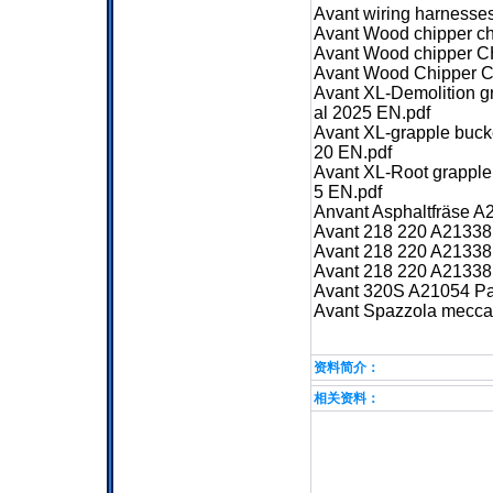
Avant wiring harnesses
Avant Wood chipper c
Avant Wood chipper C
Avant Wood Chipper C
Avant XL-Demolition 
al 2025 EN.pdf
Avant XL-grapple buc
20 EN.pdf
Avant XL-Root grappl
5 EN.pdf
Anvant Asphaltfräse A
Avant 218 220 A21338 
Avant 218 220 A21338 
Avant 218 220 A21338 
Avant 320S A21054 Par
Avant Spazzola meccan
资料简介：
相关资料：