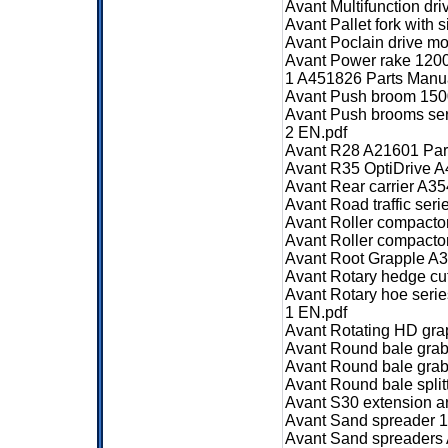
Avant Multifunction d
Avant Pallet fork with
Avant Poclain drive m
Avant Power rake 120
1 A451826 Parts Manu
Avant Push broom 150
Avant Push brooms se
2 EN.pdf
Avant R28 A21601 Par
Avant R35 OptiDrive 
Avant Rear carrier A3
Avant Road traffic ser
Avant Roller compacto
Avant Roller compacto
Avant Root Grapple A
Avant Rotary hedge c
Avant Rotary hoe ser
1 EN.pdf
Avant Rotating HD gr
Avant Round bale gra
Avant Round bale gra
Avant Round bale spli
Avant S30 extension 
Avant Sand spreader 
Avant Sand spreaders