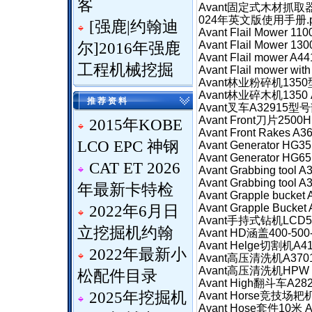
客
Avant固定式木材抓取
024年英文版使用手册.p
[
强鹿|约翰迪
Avant Flail Mower
Avant Flail Mower 
尔
]
2016年强鹿
Avant Flail mower 
工程机械挖掘
Avant Flail mower w
Avant林业粉碎机1350型
Avant林业碎木机1350 
推 荐 资 料
Avant叉车A32915型
Avant Front刀片250
2015年KOBE
Avant Front Rakes 
LCO EPC 神钢
Avant Generator HG
Avant Generator H
CAT ET 2026
Avant Grabbing too
Avant Grabbing too
年最新卡特检
Avant Grapple buck
Avant Grapple Buck
2022年6月日
Avant手持式钻机LCD50
立挖掘机约翰
Avant HD涵盖400-5
Avant Helge切割机A4
2022年最新小
Avant高压清洗机A3701
Avant高压清洗机HPW 
松配件目录
Avant High翻斗车A28
2025年挖掘机
Avant Horse竞技场耙
Avant Hose套件10米