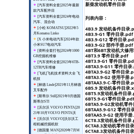
新柴发动机零件目录
[
汽车资料全套
]
2025年最新
款汽车配件目
[
汽车资料全套
]
2024年电动
列表内容：
汽车、混合动
[
小松 KOMATSU
]
2022年5
4B3.9 发动机备件目录.p
月Komatsu Linko
4B3.9-G1 零件目录.pdf
4B3.9-G12 零件目录.pd
[
X 小米电动汽车
]
2024年款
4B3.9-G2 部件手册.pdf
小米SU7电动汽车
4BT和6BT发动机大修用
[
资料全套打包
]
2024年1000
4BT3.9 零件目录.pdf
GB挖掘机维修
4BT3.9-G1 零件目录.pd
[
汽车资料全套
]
2023年6TB-
4BTA3.9-G11 零件目录.
12TB汽车维修
4BTA3.9-G2 零件目录.p
[
飞机
]
飞机技术资料大全 飞
4BTA3.9-G2 使用手册.p
机技
4BTAA3.9-C-零件目录.p
[
林德 Linde
]
2021年11月林德
6B5.9 发动机备件目录.xl
叉车配件
6BT5.9发动机备件目录.
[
斯蒂尔 Still
]
2021年9月德国
6BT5.9-G1零件目录.pd
斯蒂尔STI
6BTA5.9-G2发动机零件
[
沃尔沃 VOLVO PENTA
]
20
6BTAA5.9-G12 零件目录
21年10月VOLVO PENTA沃
6BTAA5.9-G2 使用手册.
[
沃尔沃 VOLVO
]
沃尔沃工
6CT8.3发动机备件目录.
程机械挖掘机软
6CTA8.3发动机零件目录.
[
德国曼 MAN
]
2020年7月M
6CTA8.3发动机备件目录.x