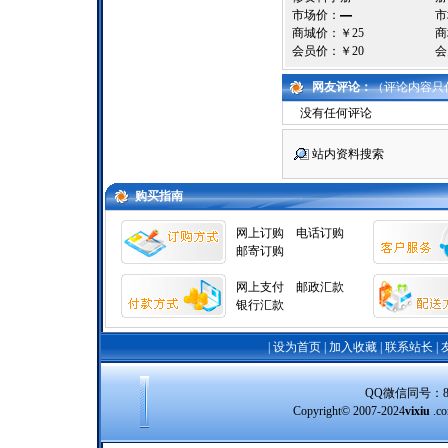
市场价：
—
市
商城价：
￥25
商
会员价：
￥20
会
网友评论：
（评论内容只
没有任何评论
站内资料搜索
购买指南
网上订购
电话订购
邮寄订购
网上支付
邮政汇款
银行汇款
|
设为首页
|
加入收藏
|
联系站长
|
QQ微信同号：8388
Copyright© 2007-2024
vixiu
.