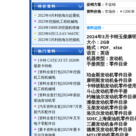
促销方案：
不促销
特 价 资 料
资料价格：
市场价：￥1200/本
2022年4月利勃海尔起重机
2025年挖掘机工程机械电
2024年1000GB挖掘机维修
资料说明：
2023年6月CLAAS WebTIC
2024年3月卡特玉柴康明
2022年3月利勃海尔挖掘机
大小：2GB
格式：PDF、xlsx
热 门 资 料
语言：英语
机器类型：发动机
[
卡特 CAT
]
CAT ET 2026年
手册类型：零件目录
最新卡特检
[
资料全套打包
]
2025年挖掘
珀金斯发动机零件目录
机工程机械电
康明斯发动机备件目录
[
资料全套打包
]
2026年挖掘
卡特彼勒发动机零件使
机工程机械维
斗山发动机零件手册
[
资料全套打包
]
2024年新款
约翰迪尔发动机零件目
柴油发动机零
潍柴发动机零件目录
[
汽车资料全套
]
2025年7月更
玉柴发动机零件目录
新汽车配件目
洛沃尔发动机零件目录
SDEC上海柴油机零件目
[
资料全套打包
]
2025年叉车
三菱发动机备件目录
电子零配件目
德奥茨发动机零件目录
[
重卡资料全套
]
2025年重卡
MTU发动机零件目录
沃尔沃奔驰曼