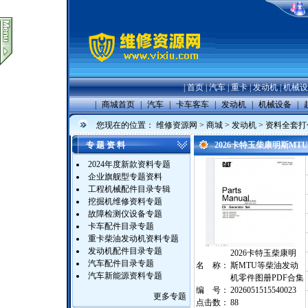
|
首页
|
汽车
|
重卡
|
发动机
|
机械设
|
商城首页
|
汽车
|
卡车客车
|
发动机
|
机械设备
|
您现在的位置：
维修资源网
>
商城
>
发动机
>
资料全套打
专 题 资 料
2026卡特玉柴康明斯M
2024年度新款资料专题
企业旗舰型专题资料
工程机械配件目录专辑
挖掘机维修资料专题
故障检测仪设备专题
卡车配件目录专题
重卡柴油发动机资料专题
发动机配件目录专题
2026卡特玉柴康明
汽车配件目录专题
名 称：
斯MTU等柴油发动
汽车新能源资料专题
机零件图册PDF合集
编 号：
2026051515540023
更多专题
点击数：
88