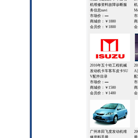
机维修资料故障诊断服
机
务信息navi
Me
市场价：
—
市
商城价：
￥1880
商
会员价：
￥1800
会
2016年五十铃工程机械
2
发动机卡车客车皮卡SU
A
V配件目录
配
市场价：
—
市
商城价：
￥1580
商
会员价：
￥1480
会
广州本田飞度发动机维
2
修资料手册
册