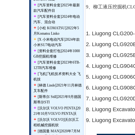
[
汽车资料全套
]
2025年最新
9、柳工液压挖掘机CLG9
款汽车配件目
[
汽车资料全套
]
2024年电动
汽车、混合动
[
小松 KOMATSU
]
2022年5
1. Liugong CLG200-3
月Komatsu Linko
[
X 小米电动汽车
]
2024年款
2. Liugong CLG920E
小米SU7电动汽车
[
资料全套打包
]
2024年1000
3. Liugong CLG925E
GB挖掘机维修
[
汽车资料全套
]
2023年6TB-
4. Liugong CLG904C
12TB汽车维修
[
飞机
]
飞机技术资料大全 飞
5. Liugong CLG906C
机技
[
林德 Linde
]
2021年11月林德
6. Liugong CLG908C
叉车配件
[
斯蒂尔 Still
]
2021年9月德国
7. Liugong CLG920D
斯蒂尔STI
[
沃尔沃 VOLVO PENTA
]
20
8. Liugong Excavat
21年10月VOLVO PENTA沃
9
. Liugong Excava
[
沃尔沃 VOLVO
]
沃尔沃工
程机械挖掘机软
[
德国曼 MAN
]
2020年7月M