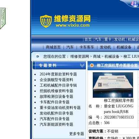
|
首页
|
汽车
|
重卡
|
发动机
|
机械设
|
商城首页
|
汽车
|
卡车客车
|
发动机
|
机械设备
|
您现在的位置：
维修资源网
>
商城
>
机械设备
>
柳工 LIU
专 题 资 料
柳工挖掘机零件图册全套 LIU
2024年度新款资料专题
企业旗舰型专题资料
工程机械配件目录专辑
挖掘机维修资料专题
故障检测仪设备专题
柳工挖掘机零件图
卡车配件目录专题
名 称：
册全套 LIUGONG
重卡柴油发动机资料专题
parts book共9本
发动机配件目录专题
编 号：
2022081716035133
汽车配件目录专题
点击数：
506
汽车新能源资料专题
促销方案：
不促销
更多专题
资料价格：
市场价：￥380/本 