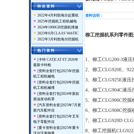
特 价 资 料
2022年4月利勃海尔起重机
资料说明：
2025年挖掘机工程机械电
2024年1000GB挖掘机维修
2023年6月CLAAS WebTIC
柳工挖掘机系列零件图册,
2022年3月利勃海尔挖掘机
热 门 资 料
1、柳工CLG200-3液
[
卡特 CAT
]
CAT ET 2026年
最新卡特检
2、柳工CLG920E、92
[
资料全套打包
]
2025年挖掘
机工程机械电
3、柳工CLG925E液压
[
资料全套打包
]
2026年挖掘
机工程机械维
4、柳工CLG904C液压挖
[
资料全套打包
]
2024年新款
柴油发动机零
5、柳工CLG906C挖掘
[
汽车资料全套
]
2025年7月更
6、柳工CLG908C挖掘机
新汽车配件目
[
资料全套打包
]
2025年叉车
7、柳工CLG920D CL
电子零配件目
[
重卡资料全套
]
2025年重卡
8、柳工挖掘机CLG922L
沃尔沃奔驰曼