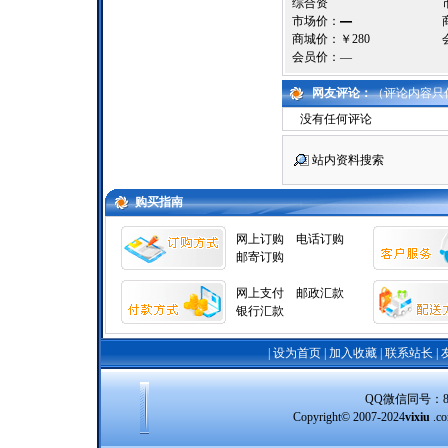
综合资
市场价：
—
商城价：
￥280
会员价：
—
网友评论：
（评论内容只
没有任何评论
站内资料搜索
购买指南
网上订购
电话订购
邮寄订购
网上支付
邮政汇款
银行汇款
|
设为首页
|
加入收藏
|
联系站长
|
QQ微信同号：8388
Copyright© 2007-2024
vixiu
.