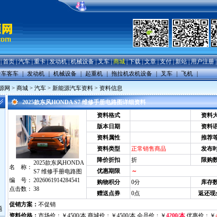
|
首页
|
汽车
|
重卡
|
发动机
|
机械设备
|
叉车
|
商城
|
下载
|
文章
|
支付
|
新站
|
用户注册
卡车客车
|
发动机
|
机械设备
|
起重机
|
拖拉机农机设备
|
叉车
|
飞机
|
源网
>
商城
>
汽车
>
新能源汽车资料
> 资料信息
2025款东风HONDA S7 维修手册电路图详细资料
资料格式
资料
版本日期
资料
资料属性
推荐
资料类型
正常销售商品
发布
降价折扣
折
限购
2025款东风HONDA
名 称：
优惠期限
～
S7 维修手册电路图
编 号：
2026061914284541
购物积分
0分
库存
点击数：
38
赠送点券
0点
返还现
促销方案：
不促销
题
资料价格：
市场价：￥4500/本 商城价：￥4500/本 会员价：￥
4200/本
优惠价：￥