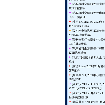
[
汽车资料全套
]
2025年最新
款汽车配件目
[
汽车资料全套
]
2024年电动
汽车、混合动
[
小松 KOMATSU
]
2022年5
月Komatsu Linko
[
X 小米电动汽车
]
2024年款
小米SU7电动汽车
[
资料全套打包
]
2024年1000
GB挖掘机维修
[
汽车资料全套
]
2023年6TB-
12TB汽车维修
[
飞机
]
飞机技术资料大全 
机技
[
林德 Linde
]
2021年11月林
叉车配件
[
斯蒂尔 Still
]
2021年9月德
斯蒂尔STI
[
沃尔沃 VOLVO PENTA
]
2
21年10月VOLVO PENTA沃
[
沃尔沃 VOLVO
]
沃尔沃工
程机械挖掘机软
[
德国曼 MAN
]
2020年7月M