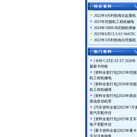
特 价 资 料
2022年4月利勃海尔起重机
2025年挖掘机工程机械电
2024年1000GB挖掘机维修
2023年6月CLAAS WebTIC
2022年3月利勃海尔挖掘机
热 门 资 料
[
卡特 CAT
]
CAT ET 2026年
最新卡特检
[
资料全套打包
]
2025年挖掘
机工程机械电
[
资料全套打包
]
2026年挖掘
机工程机械维
[
资料全套打包
]
2024年新款
柴油发动机零
[
汽车资料全套
]
2025年7月
新汽车配件目
[
资料全套打包
]
2025年叉车
电子零配件目
[
重卡资料全套
]
2025年重卡
沃尔沃奔驰曼