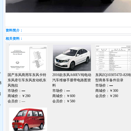
资料简介：
相关资料：
飞
国产东风商用车东风卡特
2016款东风A60EV纯电动
东风EQ1030T47D-820
东风牵引车东风发动机东
汽车维修手册带电路图资
型商务车备件目录
德
风拖拉
料
市场价：
—
市场价：
—
市场价：
—
商城价：
￥300
国
商城价：
￥280
商城价：
￥600
会员价：
￥280
会员价：
—
会员价：
￥580
0