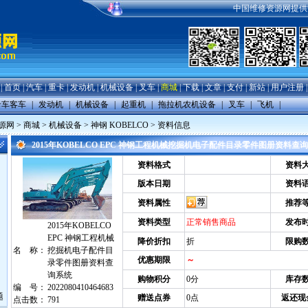
中国维修资源网提供汽车
|
首页
|
汽车
|
重卡
|
发动机
|
机械设备
|
叉车
|
商城
|
下载
|
文章
|
支付
|
新站
|
用户注册
卡车客车
|
发动机
|
机械设备
|
起重机
|
拖拉机农机设备
|
叉车
|
飞机
|
源网
>
商城
>
机械设备
>
神钢 KOBELCO
> 资料信息
2015年KOBELCO EPC 神钢工程机械挖掘机电子配件目录零件图册资料查
资料格式
资料
版本日期
资料
资料属性
推荐
资料类型
正常销售商品
发布
2015年KOBELCO
EPC 神钢工程机械
降价折扣
折
限购
名 称：
挖掘机电子配件目
优惠期限
～
录零件图册资料查
询系统
购物积分
0分
库存
编 号：
2022080410464683
题
赠送点券
0点
返还现
点击数：
791