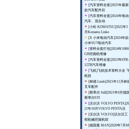
[
汽车资料全套
]
2025年最新
款汽车配件目
[
汽车资料全套
]
2024年电动
汽车、混合动
[
小松 KOMATSU
]
2022年5
月Komatsu Linko
[
X 小米电动汽车
]
2024年款
小米SU7电动汽车
[
资料全套打包
]
2024年1000
GB挖掘机维修
[
汽车资料全套
]
2023年6TB-
12TB汽车维修
[
飞机
]
飞机技术资料大全 
机技
[
林德 Linde
]
2021年11月林
叉车配件
[
斯蒂尔 Still
]
2021年9月德
斯蒂尔STI
[
沃尔沃 VOLVO PENTA
]
2
21年10月VOLVO PENTA沃
[
沃尔沃 VOLVO
]
沃尔沃工
程机械挖掘机软
[
德国曼 MAN
]
2020年7月M