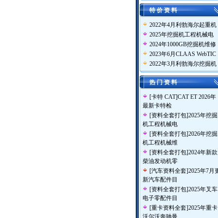
特 价 资 料
2022年4月利勃海尔起重机
2025年挖掘机工程机械电
2024年1000GB挖掘机维修
2023年6月CLAAS WebTIC
2022年3月利勃海尔挖掘机
热 门 资 料
[
卡特 CAT
]
CAT ET 2026年
最新卡特检
[
资料全套打包
]
2025年挖掘
机工程机械电
[
资料全套打包
]
2026年挖掘
机工程机械维
[
资料全套打包
]
2024年新款
柴油发动机零
[
汽车资料全套
]
2025年7月
新汽车配件目
[
资料全套打包
]
2025年叉车
电子零配件目
[
重卡资料全套
]
2025年重卡
沃尔沃奔驰曼