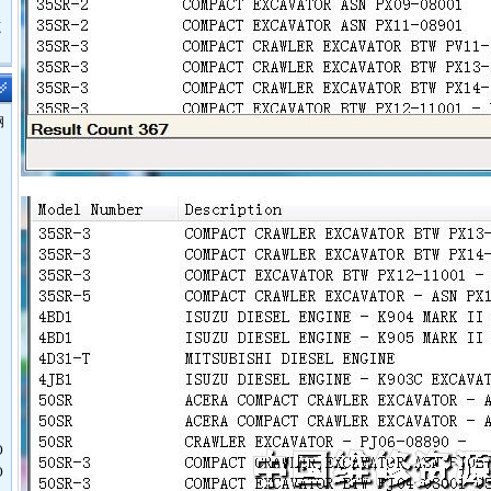
鹿
钢
O
O