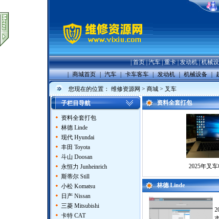
|
首页
|
汽车
|
重卡
|
发动机
|
机械设
|
商城首页
|
汽车
|
卡车客车
|
发动机
|
机械设备
|
您现在的位置：
维修资源网
>
商城
>
叉车
资料全套打包
子栏目导航
资料全套打包
林德 Linde
现代 Hyundai
丰田 Toyota
斗山 Doosan
2025年叉
永恒力 Junheinrich
斯蒂尔 Still
林德 Linde
小松 Komatsu
日产 Nissan
三菱 Mitsubishi
卡特 CAT