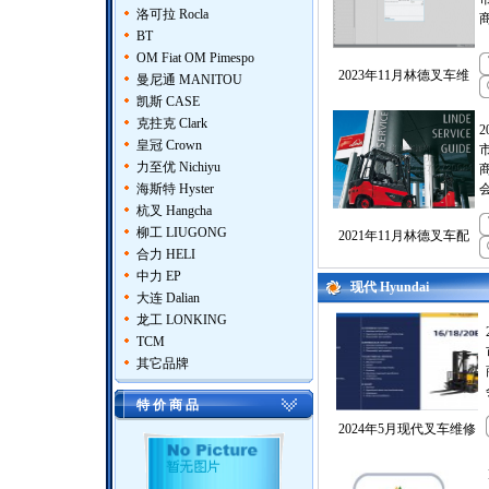
洛可拉 Rocla
BT
OM Fiat OM Pimespo
2023年11月林德叉车维
曼尼通 MANITOU
凯斯 CASE
克拄克 Clark
皇冠 Crown
力至优 Nichiyu
海斯特 Hyster
杭叉 Hangcha
柳工 LIUGONG
2021年11月林德叉车配
合力 HELI
中力 EP
现代 Hyundai
大连 Dalian
龙工 LONKING
TCM
其它品牌
特 价 商 品
2024年5月现代叉车维修