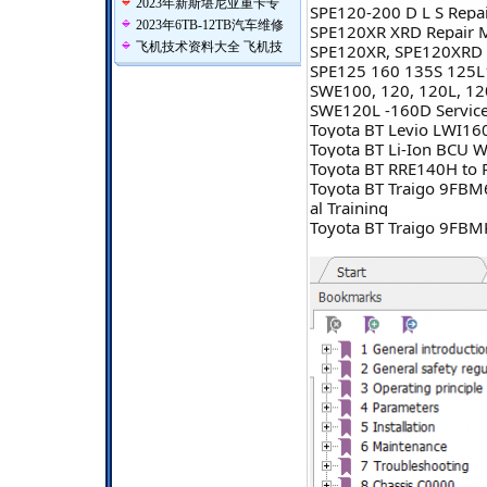
2023年新斯堪尼亚重卡专
SPE120-200 D L S Repa
2023年6TB-12TB汽车维修
SPE120XR XRD Repair 
飞机技术资料大全 飞机技
SPE120XR, SPE120XRD 
SPE125 160 135S 125L1
SWE100, 120, 120L, 12
SWE120L -160D Service
Toyota BT Levio LWI16
Toyota BT Li-Ion BCU 
Toyota BT RRE140H to 
Toyota BT Traigo 9FB
al Training
Toyota BT Traigo 9FBMK