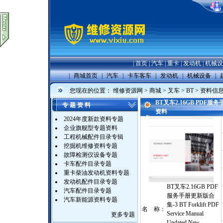
|
首页
|
汽车
|
重卡
|
发动机
|
机械设
|
商城首页
|
汽车
|
卡车客车
|
发动机
|
机械设备
|
您现在的位置：
维修资源网
>
商城
>
叉车
>
BT
> 资料信
BT叉车2.16GB PDF服务手册更
专 题 资 料
资料
2024年度新款资料专题
企业旗舰型专题资料
工程机械配件目录专辑
挖掘机维修资料专题
故障检测仪设备专题
卡车配件目录专题
重卡柴油发动机资料专题
发动机配件目录专题
BT叉车2.16GB PDF
汽车配件目录专题
服务手册更新版合
汽车新能源资料专题
集-3 BT Forklift PDF
名 称：
Service Manual
更多专题
Updated New