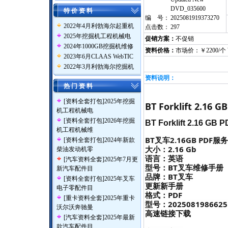
DVD_035600
特 价 资 料
编 号：
2025081919373270
2022年4月利勃海尔起重机
点击数：
297
2025年挖掘机工程机械电
促销方案：
不促销
2024年1000GB挖掘机维修
资料价格：
市场价：￥2200/个
2023年6月CLAAS WebTIC
2022年3月利勃海尔挖掘机
资料说明：
热 门 资 料
[
资料全套打包
]
2025年挖掘
BT Forklift 2.16 
机工程机械电
[
资料全套打包
]
2026年挖掘
BT Forklift 2.16 GB
机工程机械维
BT叉车2.16GB PDF
[
资料全套打包
]
2024年新款
大小：2.16 Gb
柴油发动机零
语言：英语
[
汽车资料全套
]
2025年7月更
型号：BT叉车维修手册
新汽车配件目
品牌：BT叉车
[
资料全套打包
]
2025年叉车
更新新手册
电子零配件目
格式：PDF
[
重卡资料全套
]
2025年重卡
型号：2025081986625
沃尔沃奔驰曼
高速链接下载
[
汽车资料全套
]
2025年最新
款汽车配件目