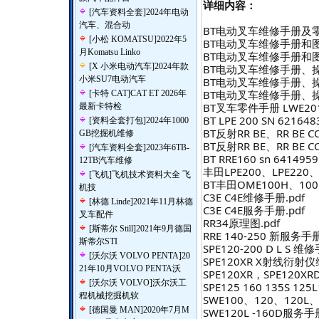
详细内容：
[
汽车资料全套
]
2024年电动
汽车、混合动
BT电动叉车维修手册及零件手
[
小松 KOMATSU
]
2022年5
BT电动叉车维修手册和图解C3
月Komatsu Linko
BT电动叉车维修手册和图C4E
[
X 小米电动汽车
]
2024年款
BT电动叉车维修手册、操作手
小米SU7电动汽车
BT电动叉车维修手册、操作手
BT电动叉车维修手册、操作
[
卡特 CAT
]
CAT ET 2026年
BT叉车零件手册 LWE201
最新卡特检
BT LPE 200 SN 621
[
资料全套打包
]
2024年1000
BT反射RR BE、RR BE C
GB挖掘机维修
BT反射RR BE、RR BE C
[
汽车资料全套
]
2023年6TB-
BT RRE160 sn 641495
12TB汽车维修
丰田LPE200、LPE22
[
飞机
]
飞机技术资料大全 飞
BT丰田OME100H、100
机技
C3E C4E维修手册.pdf
[
林德 Linde
]
2021年11月林德
C3E C4E服务手册.pdf
叉车配件
RR34原理图.pdf
[
斯蒂尔 Still
]
2021年9月德国
RRE 140-250 新服务手册
斯蒂尔STI
SPE120-200 D L S 维修
[
沃尔沃 VOLVO PENTA
]
20
SPE120XR X射线衍射仪
21年10月VOLVO PENTA沃
SPE120XR，SPE120X
[
沃尔沃 VOLVO
]
沃尔沃工
SPE125 160 135S 12
程机械挖掘机软
SWE100、120、120L
[
德国曼 MAN
]
2020年7月M
SWE120L -160D服务手册