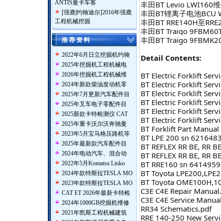
ANTIS曼卡车客
丰田BT Levio LWI160
丰田BT锂离子电池BCU
[
强鹿|约翰迪尔
]
2016年强鹿
丰田BT RRE140H至RR
工程机械挖掘
丰田BT Traigo 9FB
丰田BT Traigo 9FB
推 荐 资 料
2022年6月日立挖掘机约翰
Detail Contents:
2025年挖掘机工程机械电
BT Electric Forklift Se
2026年挖掘机工程机械维
BT Electric Forklift S
2024年新款柴油发动机零
BT Electric Forklift S
2025年7月更新汽车配件目
BT Electric Forklift S
2025年叉车电子零配件目
BT Electric Forklift S
2025新款卡特检测仪 CAT
BT Electric Forklift S
2025年重卡沃尔沃奔驰曼
BT Forklift Part Manu
2023年5月宝马格压路机等
BT LPE 200 sn 6216483 
2025年最新款汽车配件目
BT REFLEX RR BE, RR B
2024年电动汽车、混合动
BT REFLEX RR BE, RR B
BT RRE160 sn 6414959 (
2022年5月Komatsu Linko
BT Toyota LPE200,LPE2
2024年款特斯拉TESLA MO
BT Toyota OME100H,1
2023年款特斯拉TESLA MO
C3E C4E Repair Manual
CAT ET 2026年最新卡特检
C3E C4E Service Manual
2024年1000GB挖掘机维修
RR34 Schematics.pdf
2021年凯斯工程机械建筑
RRE 140-250 New Servi