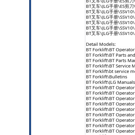
BT叉车\JLG手册\ES剪刀\
BT叉车\JLG手册\ES剪刀\
BT叉车\JLG手册\SSV10\p
BT叉车\JLG手册\SSV10\s
BT叉车\JLG手册\SSV10\
BT叉车\JLG手册\SSV10\
BT叉车\JLG手册\SSV10\
Detail Models:
BT Forklift\BT Operato
BT Forklift\BT Parts a
BT Forklift\BT Parts Ma
BT Forklift\BT Service 
BT Forklift\bt service 
BT Forklift\Bulletins
BT Forklift\JLG Manuals
BT Forklift\BT Operato
BT Forklift\BT Operato
BT Forklift\BT Operato
BT Forklift\BT Operato
BT Forklift\BT Operato
BT Forklift\BT Operat
BT Forklift\BT Operat
BT Forklift\BT Operato
BT Forklift\BT Operato