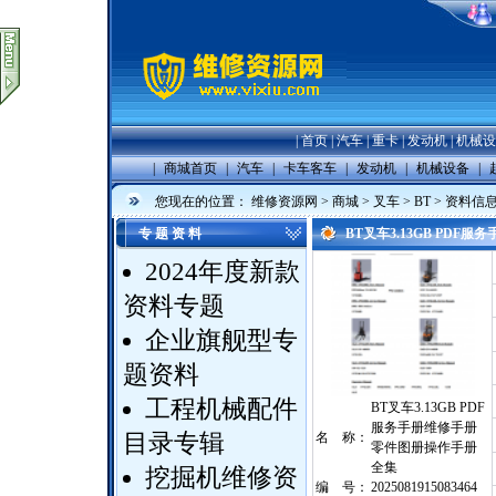
|
首页
|
汽车
|
重卡
|
发动机
|
机械设
|
商城首页
|
汽车
|
卡车客车
|
发动机
|
机械设备
|
您现在的位置：
维修资源网
>
商城
>
叉车
>
BT
> 资料信
专 题 资 料
BT叉车3.13GB PD
2024年度新款
资料专题
企业旗舰型专
题资料
工程机械配件
BT叉车3.13GB PDF
服务手册维修手册
目录专辑
名 称：
零件图册操作手册
全集
挖掘机维修资
编 号：
2025081915083464