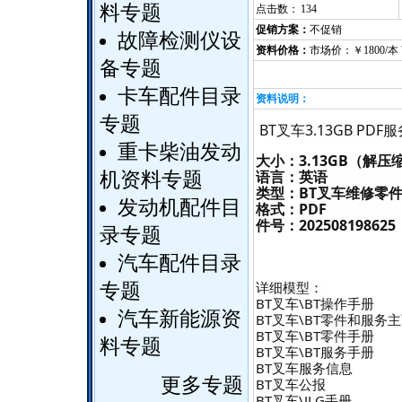
料专题
点击数：
134
促销方案：
不促销
故障检测仪设
资料价格：
市场价：￥1800/本
备专题
卡车配件目录
资料说明：
专题
BT叉车3.13GB 
重卡柴油发动
大小：3.13GB（解压
语言：英语
机资料专题
类型：BT叉车维修零
发动机配件目
格式：PDF
件号：202508198625
录专题
汽车配件目录
详细模型：
专题
BT叉车\BT操作手册
汽车新能源资
BT叉车\BT零件和服务主
BT叉车\BT零件手册
料专题
BT叉车\BT服务手册
BT叉车服务信息
更多专题
BT叉车公报
BT叉车\JLG手册