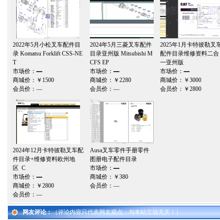
2022年5月小松叉车配件目
2024年5月三菱叉车配件
2025年1月卡特彼勒叉
录 Komatsu Forklift CSS-NE
目录亚州版 Mitsubishi M
配件目录维修资料二合
T
CFS EP
一亚州版
市场价：
—
市场价：
—
市场价：
—
商城价：
￥1500
商城价：
￥2280
商城价：
￥3000
会员价：
—
会员价：
—
会员价：
￥2800
2024年12月卡特彼勒叉车配
Ausa叉车零件手册零件
件目录+维修资料欧州地
图册电子配件目录
区 C
市场价：
—
市场价：
—
商城价：
￥380
商城价：
￥2800
会员价：
—
会员价：
—
网友评论：
（评论内容只代表网友观点，与本站立场无关！）