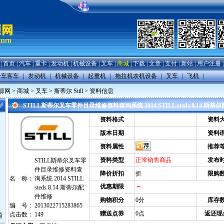
|
首页
|
汽车
|
重卡
|
发动机
|
机械设备
|
叉车
|
商城
|
下载
|
文章
|
支付
|
新站
|
用户注册
卡车客车
|
发动机
|
机械设备
|
起重机
|
拖拉机农机设备
|
叉车
|
飞机
|
源网
>
商城
>
叉车
>
斯蒂尔 Still
> 资料信息
STILL斯蒂尔叉车零件目录维修资料查询系统 2014 STILL steds 8.14 
资料格式
资料
版本日期
资料
资料属性
推荐
资料类型
正常销售商品
发布
STILL斯蒂尔叉车零
件目录维修资料查
降价折扣
折
限购
名 称：
询系统 2014 STILL
优惠期限
～
steds 8.14 斯蒂尔配
件维修
购物积分
0分
库存
编 号：
2013022715283865
赠送点券
0点
返还现
点击数：
149
题