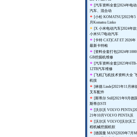
[
汽车资料全套
]
2024年电动
汽车、混合动
[
小松 KOMATSU
]
2022年5
月Komatsu Linko
[
X 小米电动汽车
]
2024年款
小米SU7电动汽车
[
卡特 CAT
]
CAT ET 2026年
最新卡特检
[
资料全套打包
]
2024年1000
GB挖掘机维修
[
汽车资料全套
]
2023年6TB-
12TB汽车维修
[
飞机
]
飞机技术资料大全 
机技
[
林德 Linde
]
2021年11月林
叉车配件
[
斯蒂尔 Still
]
2021年9月德
斯蒂尔STI
[
沃尔沃 VOLVO PENTA
]
2
21年10月VOLVO PENTA沃
[
沃尔沃 VOLVO
]
沃尔沃工
程机械挖掘机软
[
德国曼 MAN
]
2020年7月M