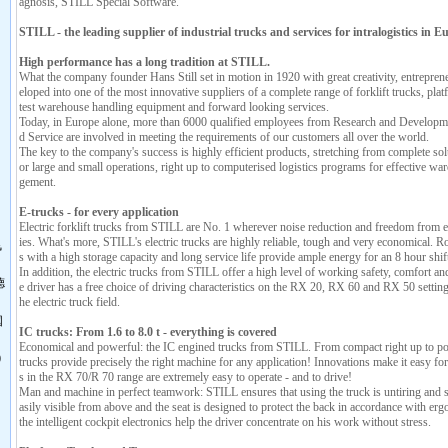
agnosis, STILL Special Software.
STILL - the leading supplier of industrial trucks and services for intralogistics in E
High performance has a long tradition at STILL.
What the company founder Hans Still set in motion in 1920 with great creativity, entrepreneu
eloped into one of the most innovative suppliers of a complete range of forklift trucks, platf
test warehouse handling equipment and forward looking services.
Today, in Europe alone, more than 6000 qualified employees from Research and Developm
d Service are involved in meeting the requirements of our customers all over the world.
The key to the company's success is highly efficient products, stretching from complete solut
or large and small operations, right up to computerised logistics programs for effective w
gement.
E-trucks - for every application
Electric forklift trucks from STILL are No. 1 wherever noise reduction and freedom from ex
ies. What's more, STILL's electric trucks are highly reliable, tough and very economical. Ro
飞
s with a high storage capacity and long service life provide ample energy for an 8 hour shif
In addition, the electric trucks from STILL offer a high level of working safety, comfort an
德
e driver has a free choice of driving characteristics on the RX 20, RX 60 and RX 50 settin
he electric truck field.
国
IC trucks: From 1.6 to 8.0 t - everything is covered
Economical and powerful: the IC engined trucks from STILL. From compact right up to po
0
trucks provide precisely the right machine for any application! Innovations make it easy for
s in the RX 70/R 70 range are extremely easy to operate - and to drive!
Man and machine in perfect teamwork: STILL ensures that using the truck is untiring and sa
asily visible from above and the seat is designed to protect the back in accordance with er
the intelligent cockpit electronics help the driver concentrate on his work without stress.