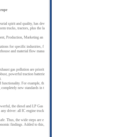
urope
rial spirit and quality, has dev
orm trucks, tractors, plus the la
ent, Production, Marketing an
ions for specific industries, f
arehouse and material flow mana
haust gas pollution are priorit
bust, powerful traction batterie
t.
d functionality. For example, th
g completely new standards in t
werful, the diesel and LP Gas
 any driver: all IC engine truck
fe. Thus, the wide steps are e
gonomic findings. Added to this,