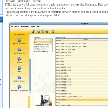
Platform Trucks and Tractors
STILL fast, powerful electric platform trucks and tractors are very flexible in use. They are 
鹿
over medium and long runs - with or without a trailer.
A typical application is the movement of materials between storage and production buildings 
t airports, on the railways or with the post office).
O
O