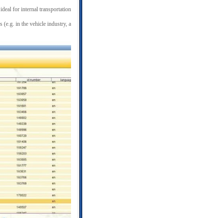
ideal for internal transportation
(e.g. in the vehicle industry, a