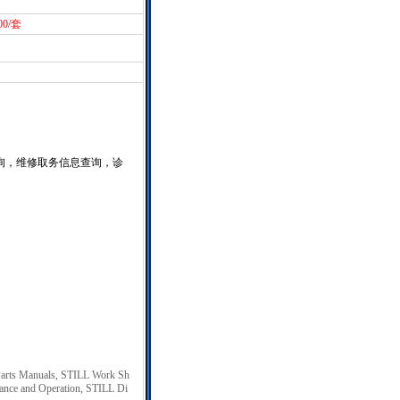
00/套
询，维修取务信息查询，诊
 Parts Manuals, STILL Work Sh
ance and Operation, STILL Di