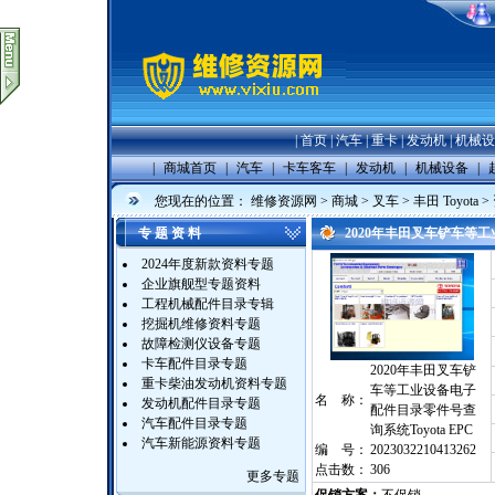
|
首页
|
汽车
|
重卡
|
发动机
|
机械设
|
商城首页
|
汽车
|
卡车客车
|
发动机
|
机械设备
|
您现在的位置：
维修资源网
>
商城
>
叉车
>
丰田 Toyota
>
专 题 资 料
2020年丰田叉车铲车等工
2024年度新款资料专题
企业旗舰型专题资料
工程机械配件目录专辑
挖掘机维修资料专题
故障检测仪设备专题
卡车配件目录专题
2020年丰田叉车铲
重卡柴油发动机资料专题
车等工业设备电子
名 称：
发动机配件目录专题
配件目录零件号查
汽车配件目录专题
询系统Toyota EPC
汽车新能源资料专题
编 号：
2023032210413262
点击数：
306
更多专题