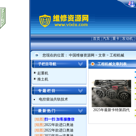
本站最新引进
|
首页
|
汽车
|
重卡
|
发动机
|
您现在的位置：
中国维修资源网
>
文章
>
工程机械
子栏目导航
工程机械文章
列表
起重机
推土机
专 题 栏 目
电控柴油共轨技术
2025年最新卡特第四代
最 新 热 门
[组图]
扫一扫 加客服微信
[组图]
2022年款进口奥迪
[组图]
2022年款进口奥迪
[组图]
2022年款一汽奥迪