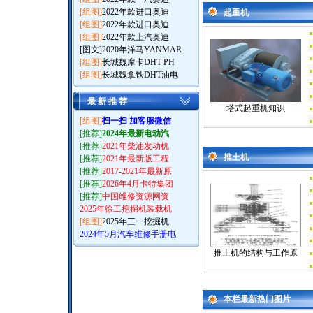
[组图]
2022年款进口奥迪
起重机
[组图]
2022年款进口奥迪
[组图]
2022年款上汽奥迪
[图文]
2020年洋马YANMAR
[组图]
长城魏摩卡DHT PH
[组图]
长城魏拿铁DHT油电
最 新 推 荐
塔式起重机知识
[组图]
扫一扫 加客服微信
[推荐]
2024年最新电动汽
[推荐]
2021年柴油发动机
推土机
[推荐]
2021年最新版工程
[推荐]
2017-2021年最新原
[推荐]
2026年4月卡特集团
[推荐]
中国维修资源网资
2025年徐工挖掘机装载机
[组图]
2025年三一挖掘机
2024年5月汽车维修手册电
推土机的结构与工作原
本栏最新热门图片