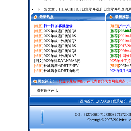
下一篇文章：
HITACHI HOP日立零件图册 日立零件号查
最新热点
最新推荐
[组图]
扫一扫 加客服微信
[组图]
扫一扫
[组图]
2022年款进口奥迪Q8
[推荐]
2024
[组图]
2022年款进口奥迪RS
[推荐]
2021
[组图]
2022年款一汽奥迪Q2
[推荐]
2021
[组图]
2022年款进口奥迪RS
[推荐]
2017-
[组图]
2022年款进口奥迪Q8
[推荐]
2026
[组图]
2022年款上汽奥迪A7
[推荐]
中国维
[图文]
2020年洋马YANMAR挖
2025年徐工
[组图]
长城魏摩卡DHT PHEV
[组图]
2025
[组图]
长城魏拿铁DHT油电混
2024年5月
网友评论：
（只显示最新10条。评论内容只代表网友观点，
没有任何评论
|
设为首页
|
加入收藏
|
联系站长
|
QQ：712720680 712720681 712720
Copyright© 2007-2021
vixiu
.