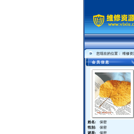
您现在的位置：
维修资
会 员 信 息
姓名:
保密
性别:
保密
诞辰:
保密