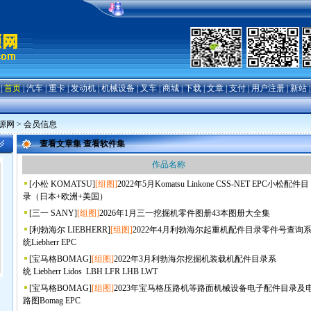
|
首页
|
汽车
|
重卡
|
发动机
|
机械设备
|
叉车
|
商城
|
下载
|
文章
|
支付
|
用户注册
|
新站
源网
> 会员信息
查看文章集
查看软件集
作品名称
[
小松 KOMATSU
]
[组图]
2022年5月Komatsu Linkone CSS-NET EPC小松配件目
录（日本+欧洲+美国）
[
三一 SANY
]
[组图]
2026年1月三一挖掘机零件图册43本图册大全集
[
利勃海尔 LIEBHERR
]
[组图]
2022年4月利勃海尔起重机配件目录零件号查询
统Liebherr EPC
[
宝马格BOMAG
]
[组图]
2022年3月利勃海尔挖掘机装载机配件目录系
统 Liebherr Lidos LBH LFR LHB LWT
[
宝马格BOMAG
]
[组图]
2023年宝马格压路机等路面机械设备电子配件目录及
路图Bomag EPC