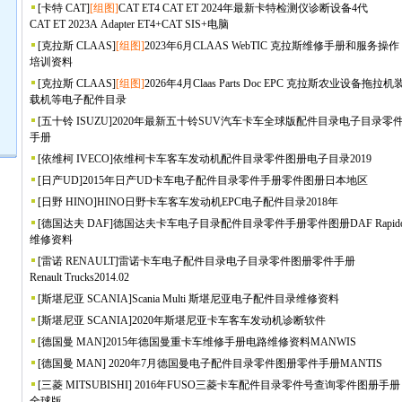
[
卡特 CAT
]
[组图]
CAT ET4 CAT ET 2024年最新卡特检测仪诊断设备4代
CAT ET 2023A Adapter ET4+CAT SIS+电脑
[
克拉斯 CLAAS
]
[组图]
2023年6月CLAAS WebTIC 克拉斯维修手册和服务操作
培训资料
[
克拉斯 CLAAS
]
[组图]
2026年4月Claas Parts Doc EPC 克拉斯农业设备拖拉机
载机等电子配件目录
[
五十铃 ISUZU
]
2020年最新五十铃SUV汽车卡车全球版配件目录电子目录零
手册
[
依维柯 IVECO
]
依维柯卡车客车发动机配件目录零件图册电子目录2019
[
日产UD
]
2015年日产UD卡车电子配件目录零件手册零件图册日本地区
[
日野 HINO
]
HINO日野卡车客车发动机EPC电子配件目录2018年
[
德国达夫 DAF
]
德国达夫卡车电子目录配件目录零件手册零件图册DAF Rapid
维修资料
[
雷诺 RENAULT
]
雷诺卡车电子配件目录电子目录零件图册零件手册
Renault Trucks2014.02
[
斯堪尼亚 SCANIA
]
Scania Multi 斯堪尼亚电子配件目录维修资料
[
斯堪尼亚 SCANIA
]
2020年斯堪尼亚卡车客车发动机诊断软件
[
德国曼 MAN
]
2015年德国曼重卡车维修手册电路维修资料MANWIS
[
德国曼 MAN
]
2020年7月德国曼电子配件目录零件图册零件手册MANTIS
[
三菱 MITSUBISHI
]
2016年FUSO三菱卡车配件目录零件号查询零件图册手册
全球版