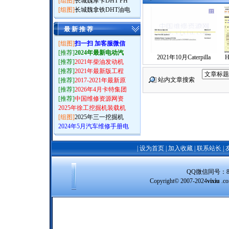
[组图]
长城魏摩卡DHT PH
[组图]
长城魏拿铁DHT油电
最 新 推 荐
[组图]
扫一扫 加客服微信
[推荐]
2024年最新电动汽
2021年10月Caterpilla
[推荐]
2021年柴油发动机
[推荐]
2021年最新版工程
站内文章搜索
[推荐]
2017-2021年最新原
[推荐]
2026年4月卡特集团
[推荐]
中国维修资源网资
2025年徐工挖掘机装载机
[组图]
2025年三一挖掘机
2024年5月汽车维修手册电
|
设为首页
|
加入收藏
|
联系站长
|
QQ微信同号：8388
Copyright© 2007-2024
vixiu
.