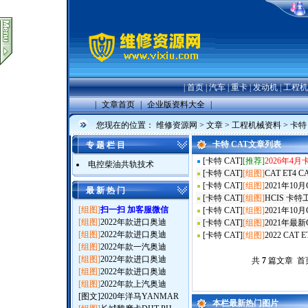
|
首页
|
汽车
|
重卡
|
发动机
|
工程机
|
文章首页
|
企业版资料大全
|
您现在的位置：
维修资源网
>
文章
>
工程机械资料
>
卡特 
卡特 CAT文章列表
专 题 栏 目
[
卡特 CAT
]
[推荐]
2026年
电控柴油共轨技术
[
卡特 CAT
]
[组图]
CAT ET4
[
卡特 CAT
]
[组图]
2021年10月C
最 新 热 门
[
卡特 CAT
]
[组图]
HCIS 
[组图]
扫一扫 加客服微信
[
卡特 CAT
]
[组图]
2021年10月C
[组图]
2022年款进口奥迪
[
卡特 CAT
]
[组图]
2021年最新C
[组图]
2022年款进口奥迪
[
卡特 CAT
]
[组图]
2022 C
[组图]
2022年款一汽奥迪
[组图]
2022年款进口奥迪
共
7
篇文章 首页
[组图]
2022年款进口奥迪
[组图]
2022年款上汽奥迪
[图文]
2020年洋马YANMAR
本栏最新热门图片