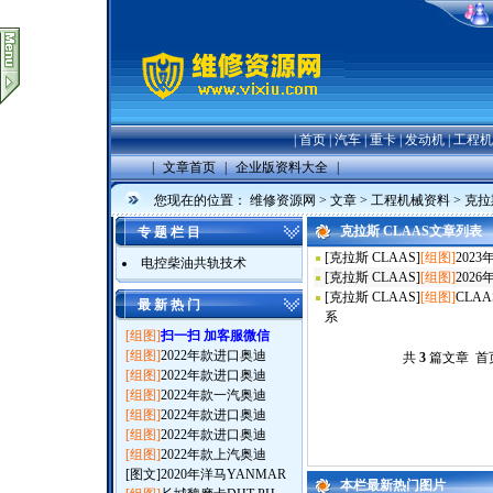
|
首页
|
汽车
|
重卡
|
发动机
|
工程机
|
文章首页
|
企业版资料大全
|
您现在的位置：
维修资源网
>
文章
>
工程机械资料
>
克拉
克拉斯 CLAAS文章列表
专 题 栏 目
[
克拉斯 CLAAS
]
[组图]
202
电控柴油共轨技术
[
克拉斯 CLAAS
]
[组图]
2026
[
克拉斯 CLAAS
]
[组图]
CLA
最 新 热 门
系
[组图]
扫一扫 加客服微信
[组图]
2022年款进口奥迪
共
3
篇文章 首页
[组图]
2022年款进口奥迪
[组图]
2022年款一汽奥迪
[组图]
2022年款进口奥迪
[组图]
2022年款进口奥迪
[组图]
2022年款上汽奥迪
[图文]
2020年洋马YANMAR
本栏最新热门图片