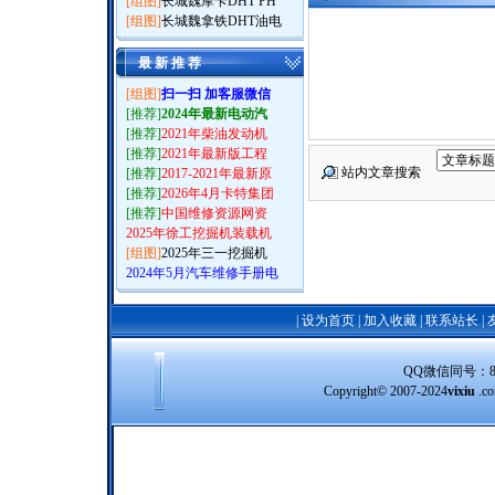
[组图]
长城魏摩卡DHT PH
[组图]
长城魏拿铁DHT油电
最 新 推 荐
[组图]
扫一扫 加客服微信
[推荐]
2024年最新电动汽
[推荐]
2021年柴油发动机
[推荐]
2021年最新版工程
站内文章搜索
[推荐]
2017-2021年最新原
[推荐]
2026年4月卡特集团
[推荐]
中国维修资源网资
2025年徐工挖掘机装载机
[组图]
2025年三一挖掘机
2024年5月汽车维修手册电
|
设为首页
|
加入收藏
|
联系站长
|
QQ微信同号：8388
Copyright© 2007-2024
vixiu
.