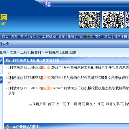
|
首页
|
汽车
|
重卡
|
发动机
|
工程机械
|
叉车
|
商城
|
下载
|
文章
|
支付
|
新站
|
用户注册
料大全
|
源网
>
文章
>
工程机械资料
>
利勃海尔 LIEBHERR
利勃海尔 LIEBHERR文章列表
[
利勃海尔 LIEBHERR
]
[组图]
2022年4月利勃海尔起重机配件目录零件号查询系统Li
rr
[
利勃海尔 LIEBHERR
]
[组图]
2022年4月利勃海尔配件目录EPC服务文档维修资料Lie
r l
[
利勃海尔 LIEBHERR
]
[组图]
Liebherr 利勃海尔工程机械挖掘机推土机装载机零
册零
共
3
篇文章 首页 上一页 下一页 尾页 页次：
1
/1
页
20
篇文章/页 
本栏最新热门图片