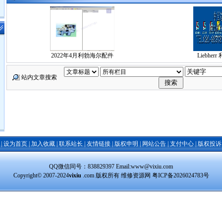
2022年4月利勃海尔配件
Liebhe
站内文章搜索
|
设为首页
|
加入收藏
|
联系站长
|
友情链接
|
版权申明
|
网站公告
|
支付中心
|
版权投诉
QQ微信同号：838829397 Email:www@vixiu.com
Copyright© 2007-2024
vixiu
.com 版权所有 维修资源网
粤ICP备2026024783号