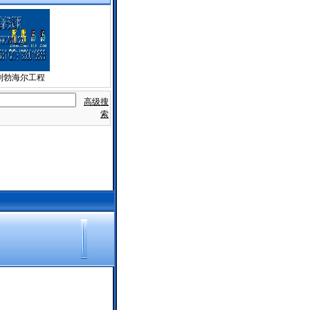
rr 利勃海尔工程
高级搜
索