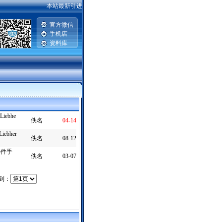
本站最新引进2007-2008款一汽丰田威驰，卡罗拉，普锐斯，广州丰
官方微信
手机店
资料库
|
ebhe
佚名
04-14
bher
佚名
08-12
部件手
佚名
03-07
转到：