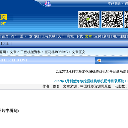
本站最新引进20
|
首页
|
汽车
|
重卡
|
发动机
|
工程机械
|
叉车
|
商城
|
下载
|
文章
|
支付
|
新站
|
用户注册
料大全
|
源网
>
文章
>
工程机械资料
>
宝马格BOMAG
> 文章正文
 LFR LHB LWT
2022年3月利勃海尔挖掘机装载机配件目录系统 Liebherr
2022年3月利勃海尔挖掘机装载机配件目录系统 Liebher
作者：佚名 文章来源：中国维修资源网原创 点击数
录
片中看到)