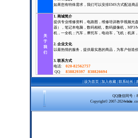
如果您有特殊需求，我们可以安排EMS方式配送商
1. 商城简介
提供专业维修资料，电路图，维修培训教学视频光
器），笔记本电脑，数码相机，数码摄像机，MP3
机，一全机；汽车，摩托车，电动车，飞机；机床
关
于
2. 企业文化
我
以最热情的服务，提供最实惠的商品，为客户创造
们
3. 联系方式
020-82562757
电话:
838829397
838826694
QQ:
|
设为首页
|
加入收藏
|
联系站长
|
QQ微信同号：8388
Copyright© 2007-2024
vixiu
.