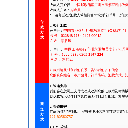
收款人开户行：
中国邮政储蓄广州市旭景家园邮政
收款人户名：
彭启凤
* 请务必在"汇款人简短附言"中注明订单号、所购物品
付
3. 银行汇款
款
中国农业银行广州东圃支行(金穗通宝卡)F
开户行：
方
622848 0084 0492 00615
卡 号：
式
户 名：
彭启凤
中国工商银行广州东圃旭景支行( 牡丹灵通
开户行：
卡 号：
6222 0236 0205 2107 224
户 名：
彭启凤
汇款后请及时和我们联系，告诉我们以下信息：
您的真实姓名、客户编号、订单号码、汇款方式、
1. 速递安排
我们会在您网上支付成功或收到您的汇款后及时将
默认收货人双休日休息而在工作日进行配送。如果
配
2. 普通邮寄
送
汇款约须2-7日到达，邮寄根据地区不同可能需要5
方
020-82562757
式
4. EMS安排