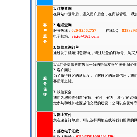
1. 订单查询
在网站中登录后，进入用户后台，在商城管理→ 我
客
2. 电话查询
020-82562757
838829
户
服务热线：
在线QQ:
服
vixiu@163.com
电子邮箱:
务
3. 短信查询订单
通过发手机短消息查询,，请注明您的订单号、购买
1.我们会提供售前售后一致的热情友善的服务,耐心
2. 客户回访
为了赢得顾客的满意度，了解顾客的反馈信息，我
服
客后顾之忧。
务
保
3. 诚信安全
证
我们为您购物创造“省钱、省时、省力、放心”的购
觉参与和维护社区诚信交易的建设；公司以自觉恪
1. 网上支付
您在递交订单后，可以选择网银在线等我们提供的
2. 邮政电子汇款
收款人账号：
6210 9858 1000 196 4204