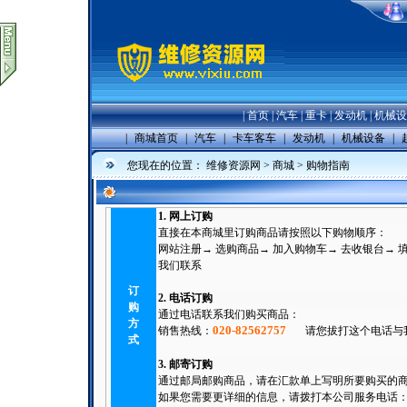
|
首页
|
汽车
|
重卡
|
发动机
|
机械设
|
商城首页
|
汽车
|
卡车客车
|
发动机
|
机械设备
|
您现在的位置：
维修资源网
>
商城
> 购物指南
1. 网上订购
直接在本商城里订购商品请按照以下购物顺序：
网站注册→ 选购商品→ 加入购物车→ 去收银台→ 
我们联系
订
2. 电话订购
购
通过电话联系我们购买商品：
方
020-82562757
销售热线：
请您拔打这个电话与
式
3. 邮寄订购
通过邮局邮购商品，请在汇款单上写明所要购买的
如果您需要更详细的信息，请拨打本公司服务电话