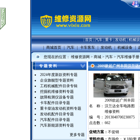
|
首页
|
汽车
|
重卡
|
发动机
|
机械设
|
商城首页
|
汽车
|
卡车客车
|
发动机
|
机械设备
|
您现在的位置：
维修资源网
>
商城
>
汽车
>
汽车维修手册
专 题 资 料
2009款起广州丰田汉兰
2024年度新款资料专题
企业旗舰型专题资料
工程机械配件目录专辑
挖掘机维修资料专题
故障检测仪设备专题
2009款起广州丰田
卡车配件目录专题
名 称：
汉兰达全车电路图
重卡柴油发动机资料专题
维修资料
发动机配件目录专题
编 号：
2013040700230075
汽车配件目录专题
点击数：
662
汽车新能源资料专题
促销方案：
不促销
更多专题
资料价格：
市场价：￥180/套 