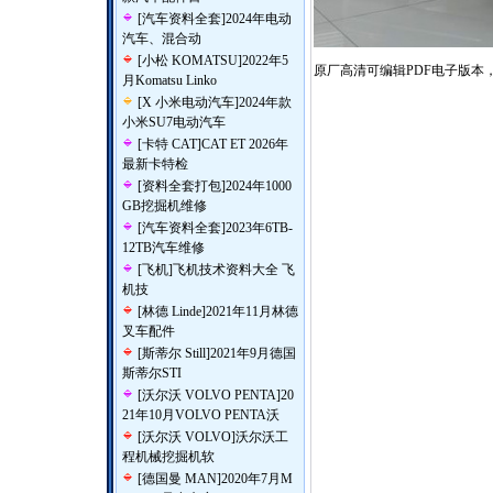
[
汽车资料全套
]
2024年电动
汽车、混合动
[
小松 KOMATSU
]
2022年5
原厂高清可编辑PDF电子版本，4
月Komatsu Linko
[
X 小米电动汽车
]
2024年款
小米SU7电动汽车
[
卡特 CAT
]
CAT ET 2026年
最新卡特检
[
资料全套打包
]
2024年1000
GB挖掘机维修
[
汽车资料全套
]
2023年6TB-
12TB汽车维修
[
飞机
]
飞机技术资料大全 飞
机技
[
林德 Linde
]
2021年11月林德
叉车配件
[
斯蒂尔 Still
]
2021年9月德国
斯蒂尔STI
[
沃尔沃 VOLVO PENTA
]
20
21年10月VOLVO PENTA沃
[
沃尔沃 VOLVO
]
沃尔沃工
程机械挖掘机软
[
德国曼 MAN
]
2020年7月M