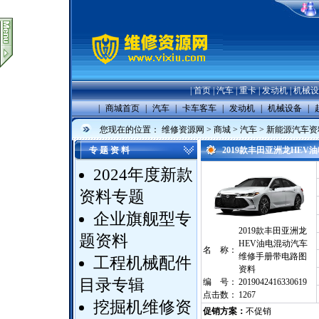
|
首页
|
汽车
|
重卡
|
发动机
|
机械设
|
商城首页
|
汽车
|
卡车客车
|
发动机
|
机械设备
|
您现在的位置：
维修资源网
>
商城
>
汽车
>
新能源汽车资
专 题 资 料
2019款丰田亚洲龙HE
2024年度新款
资料专题
企业旗舰型专
2019款丰田亚洲龙
题资料
HEV油电混动汽车
名 称：
维修手册带电路图
工程机械配件
资料
目录专辑
编 号：
2019042416330619
点击数：
1267
挖掘机维修资
促销方案：
不促销