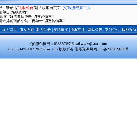
品，请单击“
去收银台
”进入收银台页面（
订购流程第二步
）
单击“继续购物”
请填写好需要后单击“调整购物车”
请去掉前面的小勾，再单击“调整购物车”
|
设为首页
|
加入收藏
|
联系站长
|
友情链接
|
版权申明
|
网站公告
|
支付中心
|
版权投诉
QQ微信同号：838829397 Email:www@vixiu.com
Copyright© 2007-2024
vixiu
.com 版权所有 维修资源网
粤ICP备2026024783号