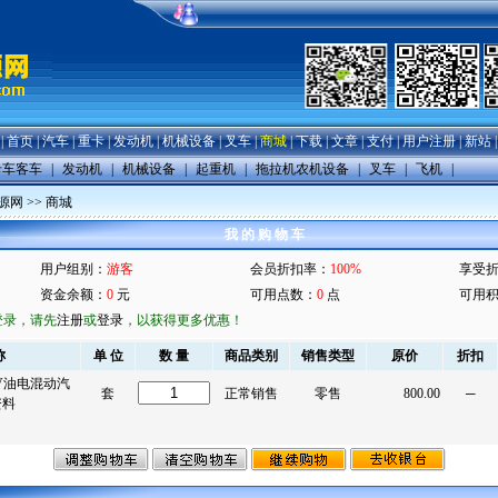
|
首页
|
汽车
|
重卡
|
发动机
|
机械设备
|
叉车
|
商城
|
下载
|
文章
|
支付
|
用户注册
|
新站
卡车客车
|
发动机
|
机械设备
|
起重机
|
拖拉机农机设备
|
叉车
|
飞机
|
源网
>>
商城
我 的 购 物 车
用户组别：
游客
会员折扣率：
100%
享受
资金余额：
0
元
可用点数：
0
点
可用
登录，请先
注册
或
登录
，以获得更多优惠！
称
单 位
数 量
商品类别
销售类型
原价
折扣
EV油电混动汽
套
正常销售
零售
800.00
─
资料