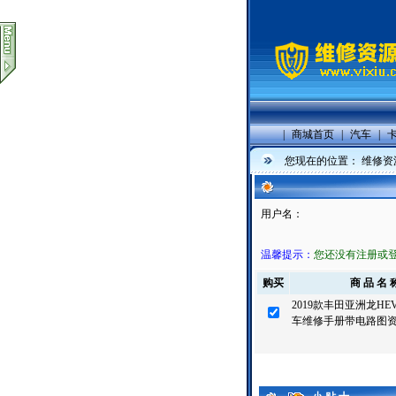
|
商城首页
|
汽车
|
您现在的位置：
维修资
用户名：
温馨提示：
您还没有注册或
购买
商 品 名 
2019款丰田亚洲龙H
车维修手册带电路图