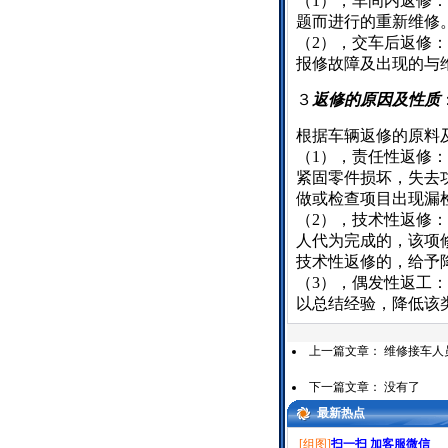
（
1
），车间内返修：
题而进行的重新维修
（
2
），交车后返修：
报修故障及出现的与
３
返修的原因及性质
根据车辆返修的原料
（
1
），责任性返修：
紧固零件损坏，失去
做或检查项目出现漏
（
2
），技术性返修：
人代为完成的，该项
技术性返修的，给予
（
3
），偶发性返工：
以总结经验，降低该
上一篇文章：
维修接车人
下一篇文章： 没有了
最新热点
[组图]
扫一扫 加客服微信