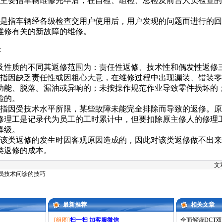
主要指车辆维修完毕后，在自检、组检、总检及前台人员检查的
。
是指车辆经各级检查交用户使用后，用户发现的问题而进行的回
维修有关的新故障的维修。
：
及性质的不同其返修范围为：责任性返修、技术性和偶发性返修
指因缺乏责任性或因粗心大意，在维修过程中出现漏装、错装零
功能、脱落。漏油或异响的；未按操作规范作业导致零件损坏的
检的。
指因受技术水平所限，某些故障未能完全排除而导致的返修。原
修理工是记录代为员工的工时累计中，但要扣除原主修人的修理
降级。
该类返修的发生时因客观原因造成的，因此对该类返修做不出来
类返修的成本。
文
员技术问诊的技巧
最新推荐
相关文章
[组图]
扫一扫 加客服微信
全面解读DCT