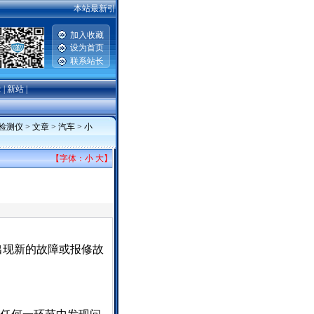
本站最新引进2007-2008款一汽丰田威驰，卡罗拉，普锐斯，广州
加入收藏
设为首页
联系站长
录
|
新站
|
检测仪
>
文章
>
汽车
>
小
【字体：
小
大
】
出现新的故障或报修故