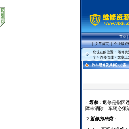
|
首页
|
|
文章首页
|
企业版资
您现在的位置：
维修资
车
>
汽修管理
> 文章正
汽车返修及其解决方案
返修
：返修是指因
１
障未消除，车辆必须
２
返修的种类
：