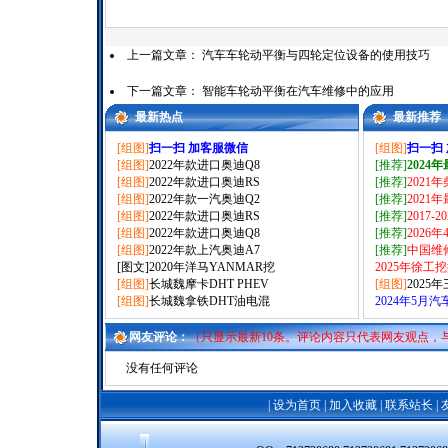
上一篇文章：
汽车车轮动平衡与四轮定位设备的使用技巧
下一篇文章：
智能车轮动平衡在汽车维修中的应用
最新热点
最新推荐
[组图]
扫一扫 加客服微信
[组图]
扫一扫
[组图]
2022年款进口奥迪Q8
[推荐]
2024
[组图]
2022年款进口奥迪RS
[推荐]
2021
[组图]
2022年款一汽奥迪Q2
[推荐]
2021
[组图]
2022年款进口奥迪RS
[推荐]
2017-
[组图]
2022年款进口奥迪Q8
[推荐]
2026
[组图]
2022年款上汽奥迪A7
[推荐]
中国维
[图文]
2020年洋马YANMAR挖
2025年徐工
[组图]
长城魏摩卡DHT PHEV
[组图]
2025
[组图]
长城魏拿铁DHT油电混
2024年5月
网友评论：
（只显示最新10条。评论内容只代表网友观点，
没有任何评论
|
设为首页
|
加入收藏
|
联系站长
|