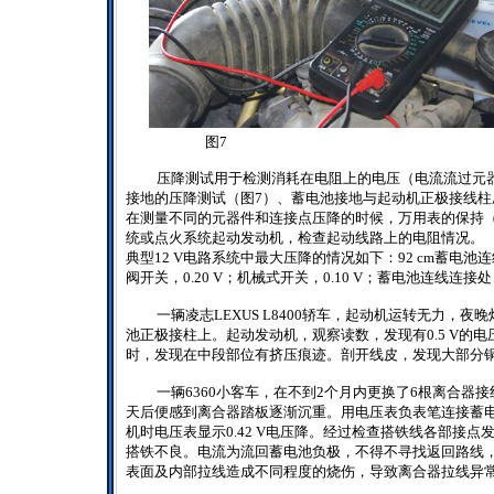
图7
压降测试用于检测消耗在电阻上的电压（电流流过元
接地的压降测试（图
7
）、蓄电池接地与起动机正极接线柱
在测量不同的元器件和连接点压降的时候，万用表的保持
统或点火系统起动发动机，检查起动线路上的电阻情况。
典型
12 V
电路系统中最大压降的情况如下：
92 cm
蓄电池连
阀开关，
0.20 V
；机械式开关，
0.10 V
；蓄电池连线连接处
一辆凌志
LEXUS L8400
轿车，起动机运转无力，夜晚
池正极接柱上。起动发动机，观察读数，发现有
0.5 V
的电
时，发现在中段部位有挤压痕迹。剖开线皮，发现大部分
一辆
6360
小客车，在不到
2
个月内更换了
6
根离合器接
天后便感到离合器踏板逐渐沉重。用电压表负表笔连接蓄
机时电压表显示
0.42 V
电压降。经过检查搭铁线各部接点
搭铁不良。电流为流回蓄电池负极，不得不寻找返回路线
表面及内部拉线造成不同程度的烧伤，导致离合器拉线异