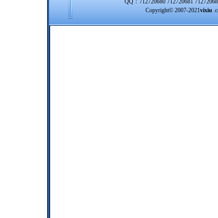
QQ：712720680 712720681 712720
Copyright© 2007-2021
vixiu
.