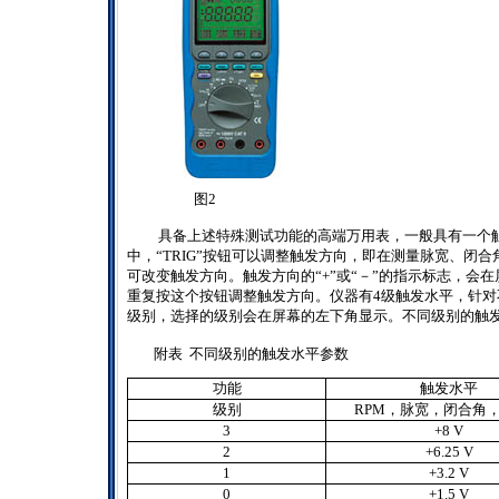
图2
具备上述特殊测试功能的高端万用表，一般具有一个触
中，“
TRIG
”按钮可以调整触发方向，即在测量脉宽、闭合
可改变触发方向。触发方向的“
+
”或“－”的指示标志，会
重复按这个按钮调整触发方向。仪器有
4
级触发水平，针对
级别，选择的级别会在屏幕的左下角显示。不同级别的触
附表
不同级别的触发水平参数
功能
触发水平
级别
RPM
，脉宽，闭合角
3
+8 V
2
+6.25 V
1
+3.2 V
0
+1.5 V