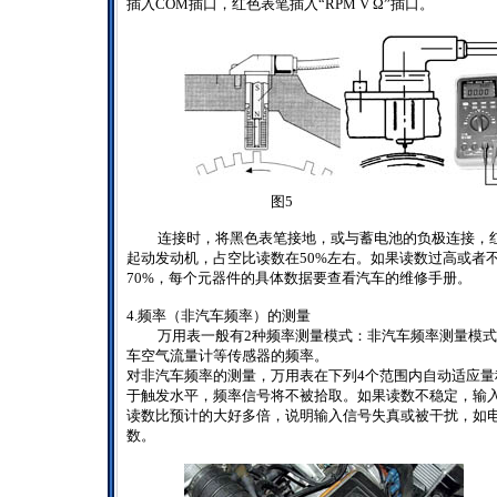
插入
COM
插口，红色表笔插入“
RPM V
Ω”插口。
图5
连接时，将黑色表笔接地，或与蓄电池的负极连接，
起动发动机，占空比读数在
50%
左右。如果读数过高或者
70%
，每个元器件的具体数据要查看汽车的维修手册。
4.
频率（非汽车频率）的测量
万用表一般有
2
种频率测量模式：非汽车频率测量模式
车空气流量计等传感器的频率。
对非汽车频率的测量，万用表在下列
4
个范围内自动适应量
于触发水平，频率信号将不被拾取。如果读数不稳定，输
读数比预计的大好多倍，说明输入信号失真或被干扰，如
数。