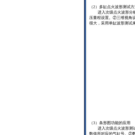
（
2
）多缸点火波形测试方
进入次级点火波形分
压量程设置。②三维视角
很大，采用单缸波形测试
（
3
）条形图功能的应用
进入次级点火波形测
数值所对应的气缸号。②