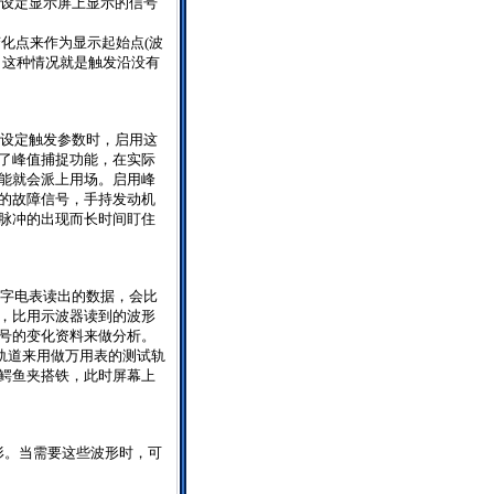
设定显示屏上显示的信号
变化点来作为显示起始点
(
波
，这种情况就是触发沿没有
设定触发参数时，启用这
了峰值捕捉功能，在实际
能就会派上用场。启用峰
的故障信号，手持发动机
脉冲的出现而长时间盯住
字电表读出的数据，会比
，比用示波器读到的波形
号的变化资料来做分析。
轨道来用做万用表的测试轨
鳄鱼夹搭铁，此时屏幕上
形。当需要这些波形时，可
。