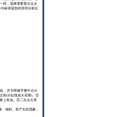
一样，选择需要显示点火
形与标准波形的异同分析比
处，并与维修手册中点火
过高
(
分缸线或火花塞
)
。②
塞上有油。②二次点火系
移、倾斜。若产生此现象，