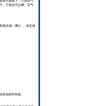
原因可能如下：①混合气
下：①混合气过稀。②气
实际电压值（图
6
）。设定值
应的实际时间值。