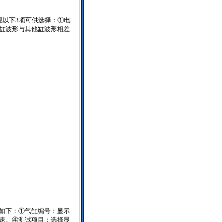
现以下
3
项可供选择：①电
缸波形与其他缸波形相差
如下：①气缸编号：显示
速。④测试项目：选择显