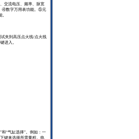
、交流电压、频率、脉宽
。④数字万用表功能。⑤元
能。
测试夹到高压点火线
/
点火线
S
键进入。
”和“气缸选择”。例如：一
下键来选择所需量程。电