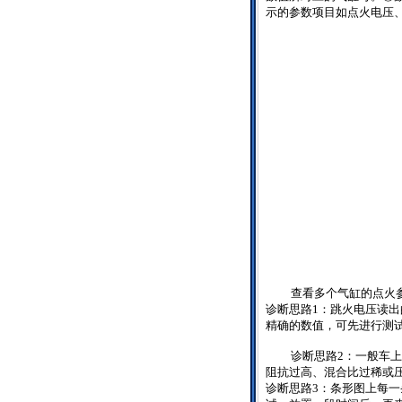
示的参数项目如点火电压
查看多个气缸的点火
诊断思路
1
：跳火电压读出
精确的数值，可先进行测
诊断思路
2
：一般车上
阻抗过高、混合比过稀或
诊断思路
3
：条形图上每一