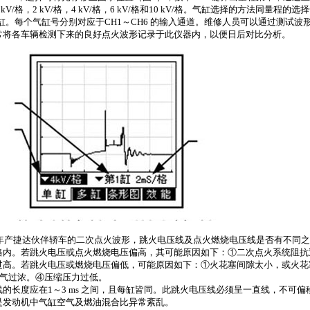
 kV/
格，
2 kV/
格，
4 kV/
格，
6 kV/
格和
10 kV/
格。气缸选择的方法同量程的选择
缸。每个气缸号分别对应于
CH1
～
CH6
的输入通道。维修人员可以通过测试波
常将各车辆检测下来的良好点火波形记录于此仪器内，以便日后对比分析。
年产捷达伙伴轿车的二次点火波形，跳火电压线及点火燃烧电压线是否有不同之
格内。若跳火电压或点火燃烧电压偏高，其可能原因如下：①二次点火系统阻抗
过高。若跳火电压或燃烧电压偏低，可能原因如下：①火花塞间隙太小，或火花
气过浓。④压缩压力过低。
线的长度应在
1
～
3 ms
之间，且每缸皆同。此跳火电压线必须呈一直线，不可偏
是发动机中气缸空气及燃油混合比异常紊乱。