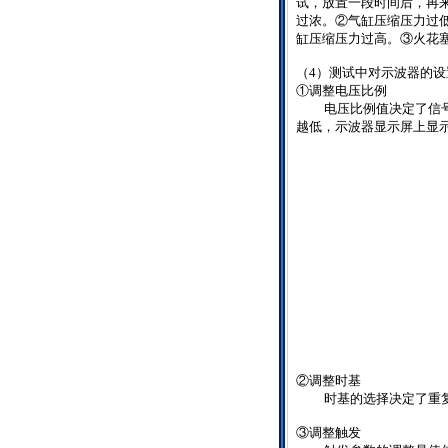
试，放置一段时间后，再
过浓。②气缸压缩压力过
缸压缩压力过高。③火花
（
4
）测试中对示波器的设
①调整电压比例
电压比例值决定了信
越低，示波器显示屏上显
②调整时基
时基的选择决定了重
③调整触发