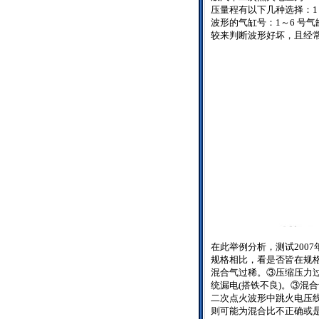
压量程有以下几种选择：
1
波形的气缸号：
1
～
6
号气
较来判断波形好坏，且经
在此举例分析，测试
2007
规格相比，看是否皆在规
混合气过稀。③压缩压力
统漏电
(
搭铁不良
)
。③混合
二次点火波形中跳火电压
则可能为混合比不正确或