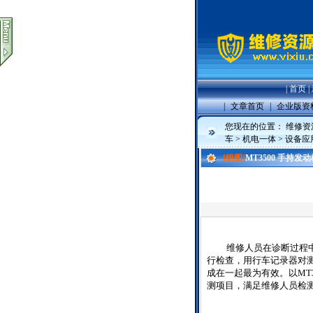
|
首页
|
|
文章首页
|
企业版资
您现在的位置：
维修资
车
>
机电一体
>
设备应
[组图]
MT3500 手持
维修人员在诊断过程
行检查，用行车记录器对
成在一起最为有效。以
MT
测项目，满足维修人员检