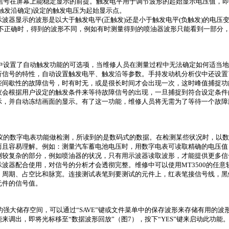
信号在屏幕上能稳定显示的前提。触发电平用于调节波形的起始显示电压值，即
触发沿确定
)
设定的触发电压为起始显示点。
示波器显示的波形是以大于触发电平
(
正触发
)
还是小于触发电平
(
负触发
)
的电压
不正确时，得到的波形不同，例如有时测量得到的喷油器波形只能看到一部分
中设置了自动触发功能的可选项，当维修人员在测量过程中无法确定如何适当地
析信号的特性，自动设置触发电平、触发沿等参数。手持发动机分析仪中还设置
些间歇性的故障信号，时有时无，或是很长时间才会出现一次，这时峰值捕捉功
仪会根据用户设定的触发条件来等待故障信号的出现，一旦捕捉到符合设定条件
示，并自动冻结画面的显示。有了这一功能，维修人员将无需为了等待一个故障
仪的数字电表功能做检测，所读到的是数码式的数据。在检测某些状况时，以数
而且容易理解。例如：测量汽车蓄电池电压时，用数字电表可读取精确的电压值
测较复杂的部分，例如喷油器的状况，只有用示波器读取波形，才能提供更多信
示波器配合使用，对信号的分析才会透彻完整。维修中可以使用
MT3500
的任意
、周期、占空比和脉宽。连接测试表笔到要测试的元件上，红表笔接信号线，黑
元件的信号值。
的强大储存空间，可以通过“
SAVE
”键或文件菜单中的保存波形来存储有用的波
来调出，即将光标移至“数据波形回放”（图
7
），按下“
YES
”键来启动此功能