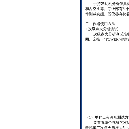
手持发动机分析仪具
和占空比等。②上部有
6
件测试功能。⑥仪器存储
二、仪器使用方法
1.
次级点火分析测试
次级点火分析测试准
圈。②按下“
POWER
”键超
（
1
）单缸点火波形测试方
要查看单个气缸的次
般汽车二次点火电压为
5
～