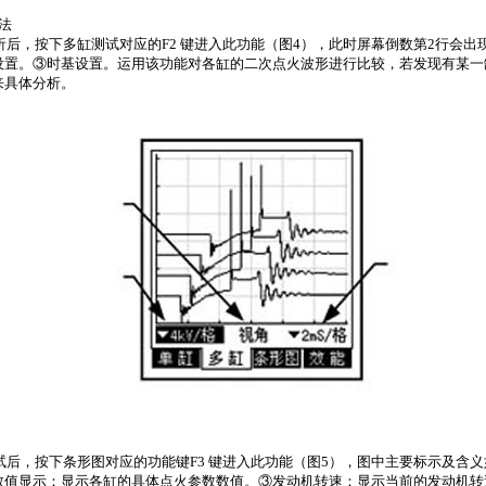
法
析后，按下多缸测试对应的
F2
键进入此功能（图
4
），此时屏幕倒数第
2
行会出
设置。③时基设置。运用该功能对各缸的二次点火波形进行比较，若发现有某一
来具体分析。
试后，按下条形图对应的功能键
F3
键进入此功能（图
5
），图中主要标示及含义
数值显示：显示各缸的具体点火参数数值。③发动机转速：显示当前的发动机转