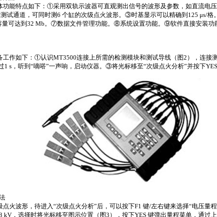
体功能特点如下：①采用双轨示波器可直观测出信号的波形及参数，如直流电压
个测试通道，可同时测
6
个缸的次级点火波形。③时基显示可以精确到
125
μ
s/
格
容量可达到
32 Mb
。⑦数据文件管理功能。⑧系统设置功能。⑨软件直接安装功
备工作如下：①认识
MT3500
连接上所需的检测模块和测试导线（图
2
），连接
过
1 s
，听到“嘀嗒”一声响，启动仪器。③将光标移至“次级点火分析”并按下
YE
法
级点火波形，待进入“次级点火分析”后，可以按下
F1
键
/
左右键来选择“电压量程
8 kV
，选择时将光标移至图示位置（图
3
），按下
YES
键弹出量程菜单，通过上