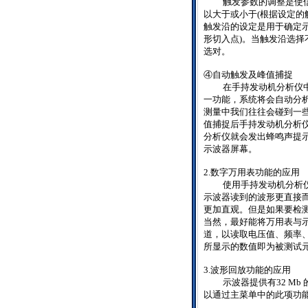
触发参数的调整是使
以大于或小于
(
根据设定的
触发沿的设定是用于确定
形切入点
)
。当触发沿选择
选对。
④自动触发及峰值捕捉
在手持发动机分析仪
一功能，系统将会自动分
测量中我们往往会碰到一
值捕捉后手持发动机分析
分析仪就会发出蜂鸣声提
示波器屏幕。
2.
数字万用表功能的应用
使用手持发动机分析
示波器读到的波形更直接
更加直观。但是如果要检
当然，最好能将万用表与
道，以读取电压值、频率
所显示的数值即为被测试
3.
波形回放功能的应用
示波器提供有
32 Mb
以通过主菜单中的此项功能