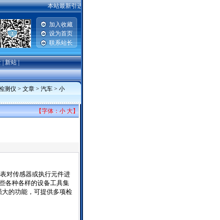
本站最新引进2007-2008款一汽丰田威驰，卡罗拉，普锐斯，广州丰田
加入收藏
设为首页
联系站长
录
|
新站
|
检测仪
>
文章
>
汽车
>
小
【字体：
小
大
】
表对传感器或执行元件进
些各种各样的设备工具集
强大的功能，可提供多项检