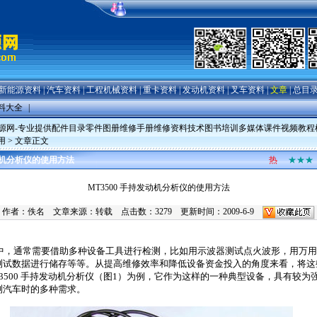
新能源资料
|
汽车资料
|
工程机械资料
|
重卡资料
|
发动机资料
|
叉车资料
|
文章
|
总目
料大全
|
源网-专业提供配件目录零件图册维修手册维修资料技术图书培训多媒体课件视频教程
用
> 文章正文
发动机分析仪的使用方法
热
★★★
MT3500 手持发动机分析仪的使用方法
作者：佚名 文章来源：转载 点击数：
3279 更新时间：2009-6-9
中，通常需要借助多种设备工具进行检测，比如用示波器测试点火波形，用万用
测试数据进行储存等等。从提高维修效率和降低设备资金投入的角度来看，将这
3500
手持发动机分析仪（图
1
）为例，它作为这样的一种典型设备，具有较为
测汽车时的多种需求。