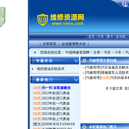
|
首页
|
汽车
|
重卡
|
发动机
|
|
文章首页
|
企业版资料大全
|
您现在的位置：
中国维修资源网
>
文章
>
汽车
>
小车
>
汽
汽修管理文章列表
专 题 栏 目
[
汽修管理
]
汽车返修及其解决
电控柴油共轨技术
[
汽修管理
]
维修接车人员技术
[
汽修管理
]
[组图]
汽车的基本构
最 新 热 门
[组图]
扫一扫 加客服微信
共
3
篇文章 首页
[组图]
2022年款进口奥迪
[组图]
2022年款进口奥迪
[组图]
2022年款一汽奥迪
[组图]
2022年款进口奥迪
[组图]
2022年款进口奥迪
[组图]
2022年款上汽奥迪
[图文]
2020年洋马YANMAR
本栏最新热门图片