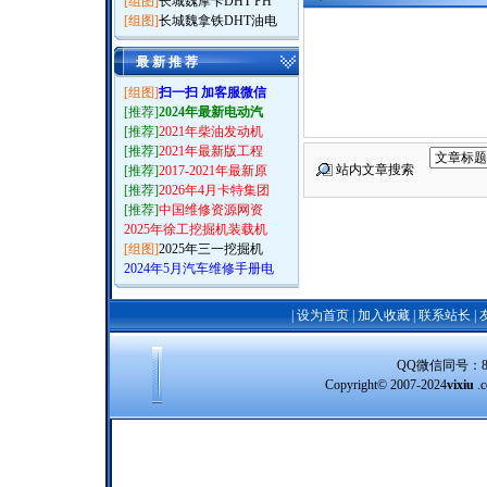
[组图]
长城魏摩卡DHT PH
[组图]
长城魏拿铁DHT油电
最 新 推 荐
[组图]
扫一扫 加客服微信
[推荐]
2024年最新电动汽
[推荐]
2021年柴油发动机
[推荐]
2021年最新版工程
站内文章搜索
[推荐]
2017-2021年最新原
[推荐]
2026年4月卡特集团
[推荐]
中国维修资源网资
2025年徐工挖掘机装载机
[组图]
2025年三一挖掘机
2024年5月汽车维修手册电
|
设为首页
|
加入收藏
|
联系站长
|
QQ微信同号：8388
Copyright© 2007-2024
vixiu
.