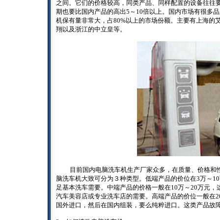
之间。它们的价格较高，同类产品、同样配置的设备往往
期也要比国内产品的高出
5
～
10
倍以上。国内市场有很多品
机保有量非常大，占
80%
以上的市场份额。主要有上海的
翔以及浙江的中立皇等。
目前国内电脑洗车机生产厂家众多，在质量、价格和
脑洗车机大致可分为３种类型。低端产品的价位在
3
万～
10
足基本洗车需要。中端产品的价格一般在
10
万～
20
万元，
汽车美容店或专业洗车店的需要。高端产品的价位一般在
2
国外进口，然后在国内组装，要么纯粹进口。这类产品故