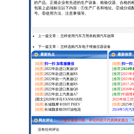
的产品。正规企业有先进的生产设备、检验仪器、合格的
包装上必须标注以下内容：①生产厂名和地址。②成分或
号。⑥使用方法、注意事项等。
上一篇文章：
怎样使用汽车万用表检测汽车故障
下一篇文章：
怎样选购汽车电子维修仪器设备
最新热点
最新推荐
[组图]
扫一扫 加客服微信
[组图]
扫一扫
[组图]
2022年款进口奥迪Q8
[推荐]
2024
[组图]
2022年款进口奥迪RS
[推荐]
2021
[组图]
2022年款一汽奥迪Q2
[推荐]
2021
[组图]
2022年款进口奥迪RS
[推荐]
2017-
[组图]
2022年款进口奥迪Q8
[推荐]
2026
[组图]
2022年款上汽奥迪A7
[推荐]
中国维
[图文]
2020年洋马YANMAR挖
2025年徐工
[组图]
长城魏摩卡DHT PHEV
[组图]
2025
[组图]
长城魏拿铁DHT油电混
2024年5月
网友评论：
（只显示最新10条。评论内容只代表网友观点，
没有任何评论