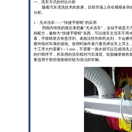
一、洗车方式的对比分析
随着汽车清洗技术的发展，目前市场上存在规模各异
分析。
1
．无水洗车——“快捷手喷蜡”的应用
用国内传统的观念来想象“无水洗车”，这似乎就是天
殊配方，被称为“快捷手喷蜡”东西，可以使车主洗车不用
看，手喷蜡里含有悬浮剂、表面活性剂和乳化剂，不会擦
紫外线对车漆的侵蚀。使用时操作者只要先掸去车上浮土
个工序大约需要
3
～
5 min
，不需要一滴水就可以完成清洗
的打蜡环节，所采用的洗车蜡对汽车漆层、轮胎橡胶都有
要适用于那些漆面相对较为清洁的车辆。