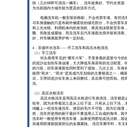
快（几分钟即可清洗一辆车）、洗车效果好、节约水资源
为当前国内大城市较为普及的洗车方式。
电脑洗车机一般安装软棉刷，不会伤害车漆。有些洗
与车身接触的只是布刷外侧柔软的绒毛部分，不会伤害车
和上光水蜡。利用机体内的发泡机，将其泡沫喷射至车体
圈、管路造成腐蚀，而且洗车后汽车漆面光滑并留有清香
好，对车辆漆面养护有一定好处。
4
．非循环水洗车——手工洗车和高压水枪清洗
（
1
）手工洗车
街头巷尾常见的“擦车大军”，手里拿着的是脏兮兮的
的泥沙会划伤车身油漆，大大降低车身原有的光洁程度。
的污垢，但车身漆面也同时受到了侵蚀，几次之后，车身就
能用“死水”。“死水”是造成汽车划痕的主要根源之一，
后，又带回泥沙在车身上来回擦拭，其后果可想而知。然
洗。
（
2
）高压水枪洗车
高压水枪洗车是用高压水枪进行车身清洗，洗车都是
轮等。因为水带着泥土是从上往下流，只有从上往下洗，
绵蘸上一些洗车液洗车。便宜的毛巾不可取，因为它很薄，
然，洗车所使用的刷子最好不要选用人工合成的海绵，因
洗车时一般使用专用洗车液，如果使用肥皂或洗洁精，因
加速局部漆面脱落部位的金属腐蚀。
洗完车擦车时，车主