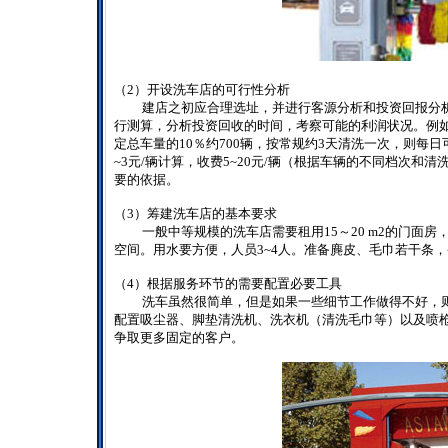
（
2
）开设洗车店的可行性分析
建店之初应合理选址，并进行客源分析和投资回报分
行测算，分析投资回收的时间，考察可能的利润状况。例
定总车量的
10
％约
700
辆，按常规约
3
天清洗一次，则每日
~3
元
/
辆计算，收费
5~20
元
/
辆（根据车辆的不同档次和清
要的依据。
（
3
）筹建洗车店的基本要求
一般中等规模的洗车店需要租用
15
～
20 m2
的门面房
空间。用水要方便，人员
3~4
人。准备麂皮、毛巾若干条，
（
4
）根据服务环节的需要配置必要工具
洗车虽然很简单，但是如果一些细节工作做得不好，
配置吸尘器、脚垫清洗机、洗衣机（清洗毛巾等）以及喷
争取更多固定的客户。