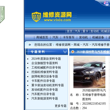
|
首页
|
汽车
|
重卡
|
发动机
|
机械设
|
商城首页
|
汽车
|
卡车客车
|
发动机
|
机械设备
|
您现在的位置：
维修资源网
>
商城
>
汽车
>
汽车维修手册
专 题 资 料
2020款福特野马汽车维
2024年度新款资料专题
企业旗舰型专题资料
工程机械配件目录专辑
挖掘机维修资料专题
故障检测仪设备专题
卡车配件目录专题
重卡柴油发动机资料专题
发动机配件目录专题
2020款福特野马汽
汽车配件目录专题
名 称：
车维修手册带电路
汽车新能源资料专题
图资料
编 号：
2022082218542195
更多专题
点击数：
294