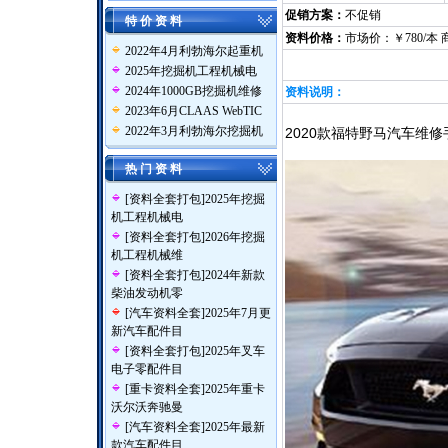
促销方案：
不促销
特 价 资 料
资料价格：
市场价：￥780/本 
2022年4月利勃海尔起重机
2025年挖掘机工程机械电
2024年1000GB挖掘机维修
资料说明：
2023年6月CLAAS WebTIC
2022年3月利勃海尔挖掘机
2020款福特野马汽车维
热 门 资 料
[
资料全套打包
]
2025年挖掘
机工程机械电
[
资料全套打包
]
2026年挖掘
机工程机械维
[
资料全套打包
]
2024年新款
柴油发动机零
[
汽车资料全套
]
2025年7月更
新汽车配件目
[
资料全套打包
]
2025年叉车
电子零配件目
[
重卡资料全套
]
2025年重卡
沃尔沃奔驰曼
[
汽车资料全套
]
2025年最新
款汽车配件目