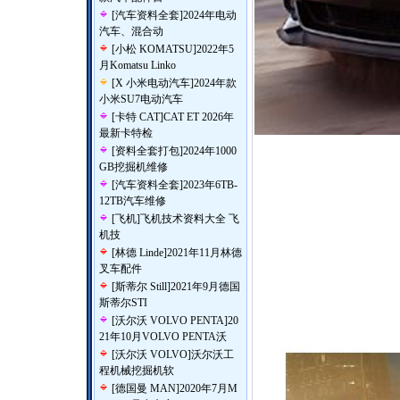
[
汽车资料全套
]
2024年电动
汽车、混合动
[
小松 KOMATSU
]
2022年5
月Komatsu Linko
[
X 小米电动汽车
]
2024年款
小米SU7电动汽车
[
卡特 CAT
]
CAT ET 2026年
最新卡特检
[
资料全套打包
]
2024年1000
GB挖掘机维修
[
汽车资料全套
]
2023年6TB-
12TB汽车维修
[
飞机
]
飞机技术资料大全 飞
机技
[
林德 Linde
]
2021年11月林德
叉车配件
[
斯蒂尔 Still
]
2021年9月德国
斯蒂尔STI
[
沃尔沃 VOLVO PENTA
]
20
21年10月VOLVO PENTA沃
[
沃尔沃 VOLVO
]
沃尔沃工
程机械挖掘机软
[
德国曼 MAN
]
2020年7月M