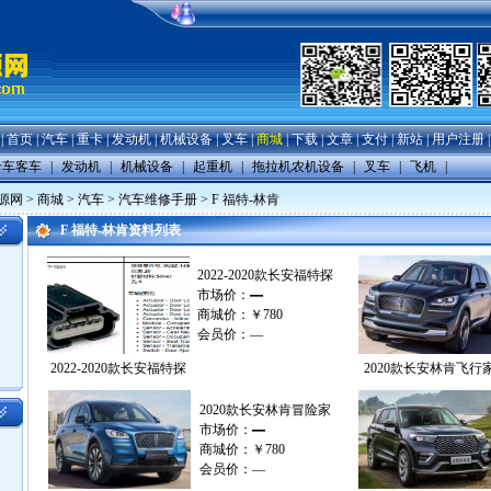
|
首页
|
汽车
|
重卡
|
发动机
|
机械设备
|
叉车
|
商城
|
下载
|
文章
|
支付
|
新站
|
用户注册
卡车客车
|
发动机
|
机械设备
|
起重机
|
拖拉机农机设备
|
叉车
|
飞机
|
源网
>
商城
>
汽车
>
汽车维修手册
>
F 福特-林肯
F 福特-林肯资料列表
2022-2020款长安福特探
市场价：
—
商城价：
￥780
会员价：
—
2022-2020款长安福特探
2020款长安林肯飞行
2020款长安林肯冒险家
市场价：
—
商城价：
￥780
会员价：
—