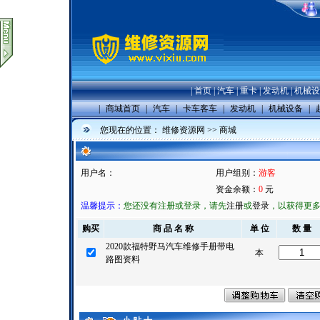
|
首页
|
汽车
|
重卡
|
发动机
|
机械设
|
商城首页
|
汽车
|
卡车客车
|
发动机
|
机械设备
|
您现在的位置：
维修资源网
>>
商城
用户名：
用户组别：
游客
资金余额：
0
元
温馨提示：
您还没有注册或登录，请先
注册
或
登录
，以获得更
购买
商 品 名 称
单 位
数 量
2020款福特野马汽车维修手册带电
本
路图资料