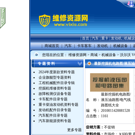
|
首页
|
汽车
|
重卡
|
发动机
|
机械设
|
商城首页
|
汽车
|
卡车客车
|
发动机
|
机械设备
|
您现在的位置：
维修资源网
>
商城
>
机械设备
>
沃尔沃 V
专 题 资 料
最新挖掘机电路图/液压油
2024年度新款资料专题
企业旗舰型专题资料
工程机械配件目录专辑
挖掘机维修资料专题
故障检测仪设备专题
最新挖掘机电路图/
卡车配件目录专题
名 称：
液压油路图/电气线
重卡柴油发动机资料专题
路图纸大全
发动机配件目录专题
编 号：
2010011420081528
汽车配件目录专题
点击数：
1161
汽车新能源资料专题
促销方案：
不促销
更多专题
资料价格：
市场价：￥600/套 