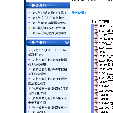
特 价 资 料
2022年4月利勃海尔起重机
资料说明：
2025年挖掘机工程机械电
2024年1000GB挖掘机维修
2023年6月CLAAS WebTIC
2022年3月利勃海尔挖掘机
热 门 资 料
[
卡特 CAT
]
CAT ET 2026年
最新卡特检
[
资料全套打包
]
2025年挖掘
机工程机械电
[
资料全套打包
]
2026年挖掘
机工程机械维
[
资料全套打包
]
2024年新款
柴油发动机零
[
汽车资料全套
]
2025年7月更
新汽车配件目
[
资料全套打包
]
2025年叉车
电子零配件目
[
重卡资料全套
]
2025年重卡
沃尔沃奔驰曼