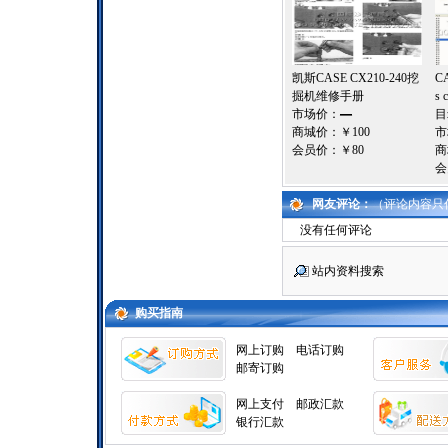
凯斯CASE CX210-240挖
CA
掘机维修手册
s 
市场价：
—
目
商城价：
￥100
市
会员价：
￥80
商
会
网友评论：
（评论内容只
没有任何评论
站内资料搜索
购买指南
网上订购
电话订购
邮寄订购
网上支付
邮政汇款
银行汇款