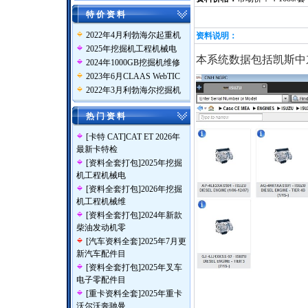
特 价 资 料
2022年4月利勃海尔起重机
资料说明：
2025年挖掘机工程机械电
本系统数据包括凯斯中
2024年1000GB挖掘机维修
2023年6月CLAAS WebTIC
2022年3月利勃海尔挖掘机
热 门 资 料
[
卡特 CAT
]
CAT ET 2026年
最新卡特检
[
资料全套打包
]
2025年挖掘
机工程机械电
[
资料全套打包
]
2026年挖掘
机工程机械维
[
资料全套打包
]
2024年新款
柴油发动机零
[
汽车资料全套
]
2025年7月更
新汽车配件目
[
资料全套打包
]
2025年叉车
电子零配件目
[
重卡资料全套
]
2025年重卡
沃尔沃奔驰曼