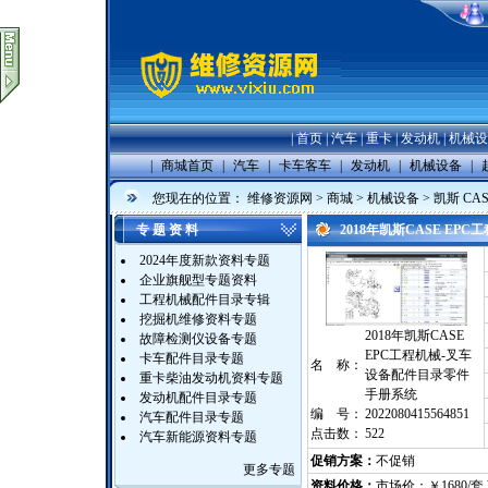
|
首页
|
汽车
|
重卡
|
发动机
|
机械设
|
商城首页
|
汽车
|
卡车客车
|
发动机
|
机械设备
|
您现在的位置：
维修资源网
>
商城
>
机械设备
>
凯斯 CAS
专 题 资 料
2018年凯斯CASE E
2024年度新款资料专题
企业旗舰型专题资料
工程机械配件目录专辑
挖掘机维修资料专题
2018年凯斯CASE
故障检测仪设备专题
EPC工程机械-叉车
卡车配件目录专题
名 称：
设备配件目录零件
重卡柴油发动机资料专题
手册系统
发动机配件目录专题
编 号：
2022080415564851
汽车配件目录专题
点击数：
522
汽车新能源资料专题
促销方案：
不促销
更多专题
资料价格：
市场价：￥1680/套