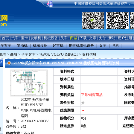
中国维修资源网提供汽车维修资料，手机维
|
首页
|
汽车
|
重卡
|
发动机
|
机械设备
|
叉车
|
商城
|
下载
|
文章
|
支付
|
新站
|
用户注册
卡车客车
|
发动机
|
机械设备
|
起重机
|
拖拉机农机设备
|
叉车
|
飞机
|
源网
>
商城
>
卡车客车
>
沃尔沃 VOLVO IMPACT
> 资料信息
2022年沃尔沃卡车VHD VN VNE VNR-VNL接线图电路图详细资料
资料格式
资料
版本日期
资料
资料属性
推荐
资料类型
正常销售商品
发布
2022年沃尔沃卡车
降价折扣
折
限购
VHD VN VNE
名 称：
VNR-VNL接线图电
优惠期限
～
路图
购物积分
0分
库存
编 号：
2023041214300353
赠送点券
0点
返还现
点击数：
242
题
促销方案：
不促销