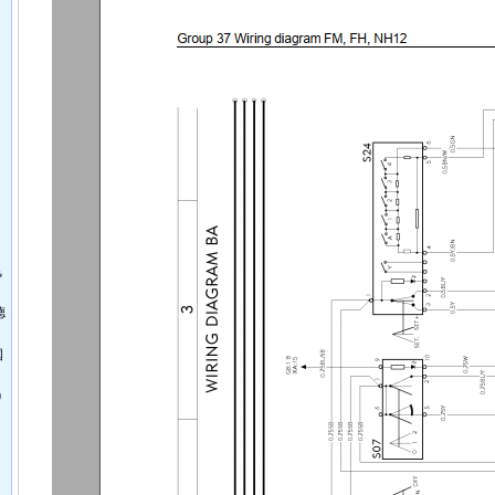
飞
德
国
0