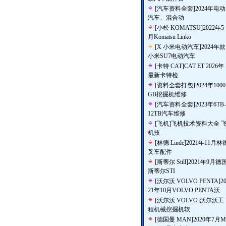
[
汽车资料全套
]
2024年电动
汽车、混合动
[
小松 KOMATSU
]
2022年5
月Komatsu Linko
[
X 小米电动汽车
]
2024年款
小米SU7电动汽车
[
卡特 CAT
]
CAT ET 2026年
最新卡特检
[
资料全套打包
]
2024年1000
GB挖掘机维修
[
汽车资料全套
]
2023年6TB-
12TB汽车维修
[
飞机
]
飞机技术资料大全 
机技
[
林德 Linde
]
2021年11月林
叉车配件
[
斯蒂尔 Still
]
2021年9月德
斯蒂尔STI
[
沃尔沃 VOLVO PENTA
]
2
21年10月VOLVO PENTA沃
[
沃尔沃 VOLVO
]
沃尔沃工
程机械挖掘机软
[
德国曼 MAN
]
2020年7月M