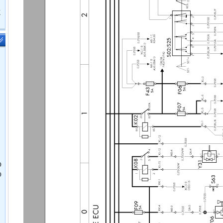
鹿
O
O