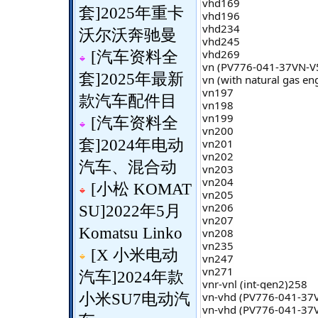
vhd169
套
]
2025年重卡
vhd196
vhd234
沃尔沃奔驰曼
vhd245
vhd269
[
汽车资料全
vn (PV776-041-37VN-V
套
]
2025年最新
vn (with natural gas e
vn197
款汽车配件目
vn198
vn199
[
汽车资料全
vn200
套
]
2024年电动
vn201
vn202
汽车、混合动
vn203
vn204
[
小松 KOMAT
vn205
vn206
SU
]
2022年5月
vn207
Komatsu Linko
vn208
vn235
[
X 小米电动
vn247
vn271
汽车
]
2024年款
vnr-vnl (int-gen2)258
vn-vhd (PV776-041-37
小米SU7电动汽
vn-vhd (PV776-041-37