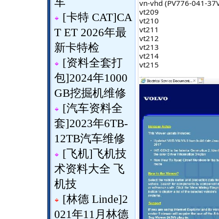
车
vn-vhd (PV776-041-37
vt209
[
卡特 CAT
]
CA
vt210
vt211
T ET 2026年最
vt212
新卡特检
vt213
vt214
[
资料全套打
vt215
包
]
2024年1000
GB挖掘机维修
[
汽车资料全
套
]
2023年6TB-
12TB汽车维修
[
飞机
]
飞机技
术资料大全 飞
机技
[
林德 Linde
]
2
021年11月林德