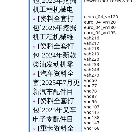
包
]
2025年挖掘
Power Door Locks & P
机工程机械电
eeuro_04_vn120
[
资料全套打
euro_04_vn120
包
]
2026年挖掘
euro_04_vn180
euro_04_vn195
机工程机械维
vah216
vah217
[
资料全套打
vah218
vah219
包
]
2024年新款
vah220
柴油发动机零
vah233
vah246
[
汽车资料全
vah270
vhd50
套
]
2025年7月更
vhd77
vhd78
新汽车配件目
vhd87
[
资料全套打
vhd96
vhd107
包
]
2025年叉车
vhd117
vhd138
电子零配件目
vhd147
[
重卡资料全
vhd168