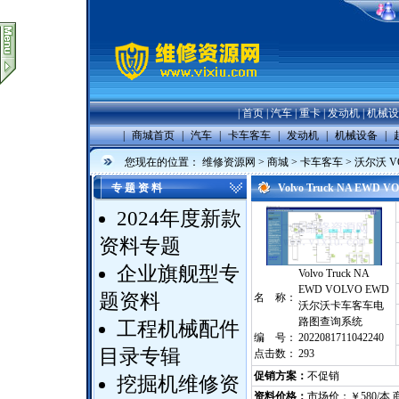
|
首页
|
汽车
|
重卡
|
发动机
|
机械设
|
商城首页
|
汽车
|
卡车客车
|
发动机
|
机械设备
|
您现在的位置：
维修资源网
>
商城
>
卡车客车
>
沃尔沃 VO
专 题 资 料
Volvo Truck NA 
2024年度新款
资料专题
企业旗舰型专
Volvo Truck NA
EWD VOLVO EWD
题资料
名 称：
沃尔沃卡车客车电
路图查询系统
工程机械配件
编 号：
2022081711042240
目录专辑
点击数：
293
促销方案：
不促销
挖掘机维修资
资料价格：
市场价：￥580/本 