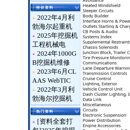
Avoidance
Heated Windshield
特 价 资 料
Sleeper Circuits
Body Builder
2022年4月利
Interface Horns & Powe
勃海尔起重机
Outlets Starting & Char
CB Posts & Audio
2025年挖掘机
Systems Index
Supplemental Restraint
工程机械电
Chassis Solenoids
Junction Block, Trailer 
2024年1000G
Tire Pressure Monitori
B挖掘机维修
Communications
Lane Departure Warnin
2023年6月CL
Transmission Controls
Cruise Control
AAS WebTIC
Lighting, Exterior
2022年3月利
Vehicle Control Unit
Dash Cluster Lighting,
勃海尔挖掘机
Data Link
Miscellaneous
Circuits
热 门 资 料
Electronic Suspension
Power Distribution
[
资料全套打
Engine Accessories