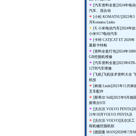
[
汽车资料全套
]
2024年电动
汽车、混合动
[
小松 KOMATSU
]
2022年5
月Komatsu Linko
[
X 小米电动汽车
]
2024年款
小米SU7电动汽车
[
卡特 CAT
]
CAT ET 2026年
最新卡特检
[
资料全套打包
]
2024年1000
GB挖掘机维修
[
汽车资料全套
]
2023年6TB-
12TB汽车维修
[
飞机
]
飞机技术资料大全 
机技
[
林德 Linde
]
2021年11月林
叉车配件
[
斯蒂尔 Still
]
2021年9月德
斯蒂尔STI
[
沃尔沃 VOLVO PENTA
]
2
21年10月VOLVO PENTA沃
[
沃尔沃 VOLVO
]
沃尔沃工
程机械挖掘机软
[
德国曼 MAN
]
2020年7月M