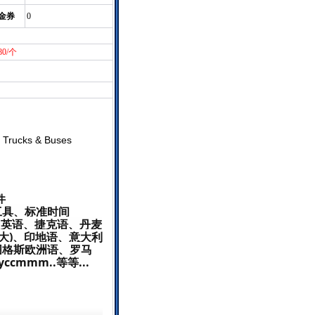
金券
0
80/个
cks & Buses
件
工具、标准时间
国英语、捷克语、丹麦
大)、印地语、意大利
图格斯欧洲语、罗马
mmm..等等...