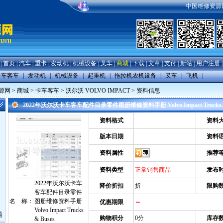
中国维修资源网提
|
首页
|
汽车
|
重卡
|
发动机
|
机械设备
|
叉车
|
商城
|
下载
|
文章
|
支付
|
新站
|
用户注册
卡车客车
|
发动机
|
机械设备
|
起重机
|
拖拉机农机设备
|
叉车
|
飞机
|
源网
>
商城
>
卡车客车
>
沃尔沃 VOLVO IMPACT
> 资料信息
2022年沃尔沃卡车客车配件目录零件图册维修资料手册 Volvo Impact Trucks 
资料格式
资料
版本日期
资料
资料属性
推荐
资料类型
正常销售商品
发布
2022年沃尔沃卡车
降价折扣
折
限购
客车配件目录零件
名 称：
图册维修资料手册
优惠期限
～
Volvo Impact Trucks
题
购物积分
0分
库存
& Buses