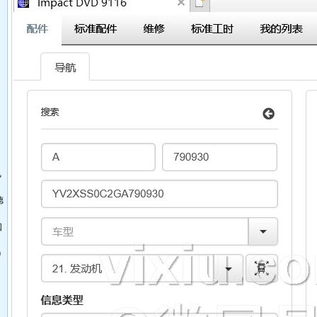
飞
德
国
0