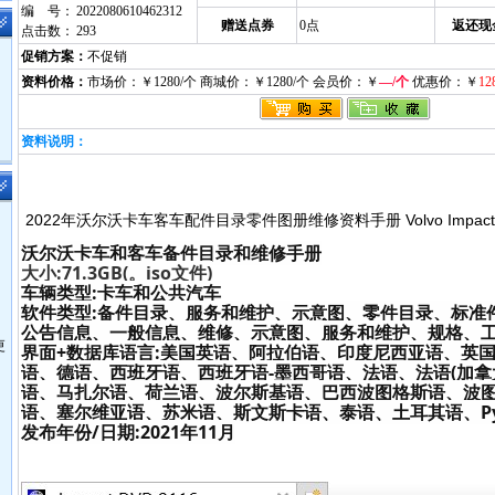
编 号：
2022080610462312
赠送点券
0点
返还现
点击数：
293
促销方案：
不促销
资料价格：
市场价：￥1280/个 商城价：￥1280/个 会员价：￥
—/个
优惠价：￥
12
资料说明：
2022年沃尔沃卡车客车配件目录零件图册维修资料手册 Volvo Impact Tru
沃尔沃卡车和客车备件目录和维修手册
大小:71.3GB(。iso文件)
车辆类型:卡车和公共汽车
软件类型:备件目录、服务和维护、示意图、零件目录、标准
公告信息、一般信息、维修、示意图、服务和维护、规格、
更
界面+数据库语言:美国英语、阿拉伯语、印度尼西亚语、英
语、德语、西班牙语、西班牙语-墨西哥语、法语、法语(加拿
语、马扎尔语、荷兰语、波尔斯基语、巴西波图格斯语、波
语、塞尔维亚语、苏米语、斯文斯卡语、泰语、土耳其语、Pycc
发布年份/日期:2021年11月