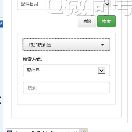
鹿
O
O