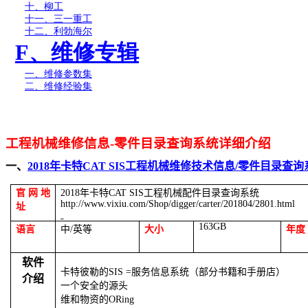
十、柳工
十一、三一重工
十二、利勃海尔
F
、维修专辑
一、维修参数集
二、维修经验集
工程机械维修信息
-
零件目录查询系统详细介绍
一、
2018
年卡特
CAT SIS
工程机械维修技术信息
/
零件目录查询
官网地
2018
年卡特
CAT SIS
工程机械配件目录查询系统
http://www.vixiu.com/Shop/digger/carter/201804/2801.html
址
163GB
语言
中
/
英等
大小
年度
软件
卡特彼勒的
SIS =
服务信息系统（部分书籍和手册店）
介绍
一个安全的源头
维和物资的
ORing