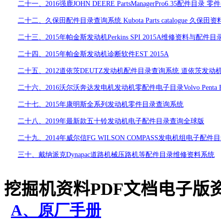
二十一、
2016
强鹿
JOHN
DEERE
PartsManagerPro6.35
配件目录
零件
二十二、久保田配件目录查询系统
Kubota Parts catalogue
久保田资
二十三、
2015
年帕金斯发动机
Perkins SPI 2015A
维修资料与配件目
二十四、
2015
年帕金斯发动机诊断软件
EST 2015A
二十五、
2012
道依茨
DEUTZ
发动机配件目录查询系统
道依茨发动
二十六、
2016
沃尔沃奔达发电机发动机零配件电子目录
Volvo Penta
二十七、
2015
年康明斯全系列发动机零件目录查询系统
二十八、
2019
年最新款五十铃发动机电子配件目录查询全球版
二十九、
2014
年威尔信
FG WILSON COMPASS
发电机组电子配件目
三十、戴纳派
克
Dynapac
道路机械压路机等配件目录维修资料系统
挖掘机资料
PDF
文档电子版
A
、原厂手册