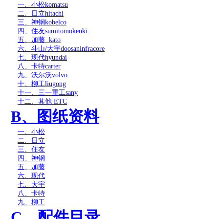
一、小松
komatsu
二、日立
hitachi
三、神钢
kobelco
四、住友
sumitomokenki
五、加藤
kato
六、斗山
/
大宇
doosaninfracore
七、现代
hyundai
八、卡特
carter
九、沃尔沃
volvo
十、柳工
liugong
十一、三一重工
sany
十二、其他
ETC
B
、图纸资料
一、小松
二、日立
三、住友
四、神钢
五、加藤
六、现代
七、大宇
八、卡特
九、柳工
C
、配
件目录