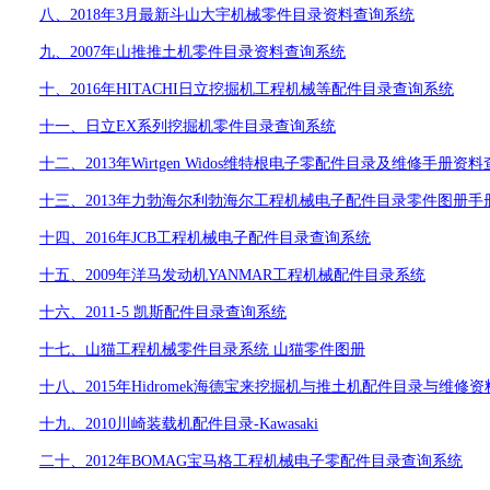
八、
2018
年
3
月最新斗山大宇机械零件目录资料查询系统
九、
2007
年山推推土机零件目录资料查询系统
十、
2016
年
HITACHI
日立挖掘机工程机械等配件目录查询系统
十一、日立
EX
系列挖掘机零件目录查询系统
十二、
2013
年
Wirtgen Widos
维特根电子零配件目录及维修手册资料
十三、
2013
年力勃海尔利勃海尔工程机械电子配件目录零件图册手
十四、
2016
年
JCB
工程机械电子配件目录查询系统
十五、
2009
年洋马发动机
YANMAR
工程机械配件目录系统
十六、
2011-5
凯斯配件目录查询系统
十七、山猫工程机械零件目录系统
山猫零件图册
十八、
2015
年
Hidromek
海德宝来挖掘机与推土机配件目录与维修资
十九、
2010
川崎装载机配件目录
-Kawasaki
二十、
2012
年
BOMAG
宝马格工程机械电子零配件目录查询系统