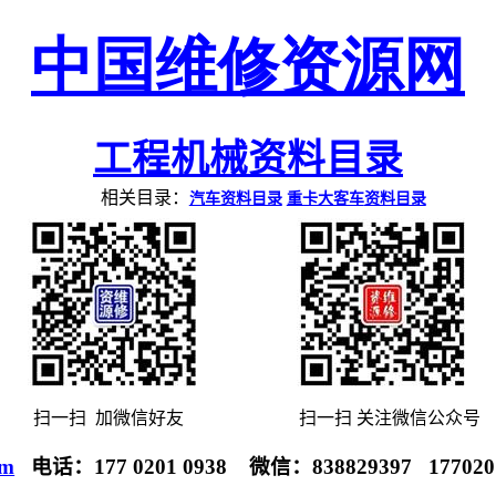
中国
维
修
资
源网
工程机械
资
料目
录
相关目录：
汽车资料目录
重卡大客车
资料目录
扫一扫
加
微信好友
扫一扫
关注
微信公众号
om
电话：
177 0201 0938
微信：
838829397
177020