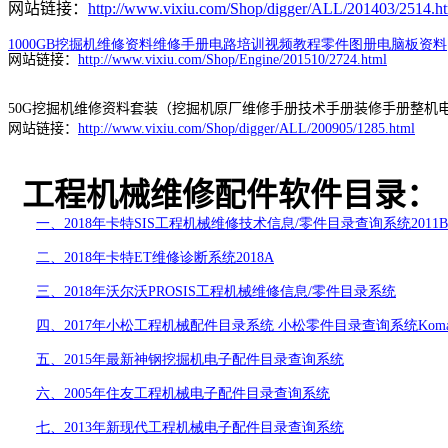
网站链接：
http://www.vixiu.com/Shop/digger/ALL/201403/2514.h
1000GB
挖掘机维修资料维修手册电路培训视频教程零件图册电脑
板资料
网站链接：
http://www.vixiu.com/Shop/Engine/201510/2724.html
50G
挖掘机维修资料套装（挖掘机原厂维修手册技术手册装修手册整机
网站链接：
http://www.vixiu.com/Shop/digger/ALL/200905/1285.html
工程机械维修配件软件目录：
一、
2018
年卡
特
SIS
工程机械维修技术信息
/
零件目录查询系统
2011B
二、
2018
年卡特
ET
维修诊断系统
2018A
三、
2018
年沃尔沃
PROSIS
工程机械维修信息
/
零件目录系统
四、
2017
年小松工程机械配件目录系统
小松零件目录查询系统
Koma
五、
2015
年最新神钢挖掘机电子配件目录查询系统
六、
2005
年住友工程机械电子配件目录查询系统
七、
2013
年新现代工程机械电子配件目录查询系统