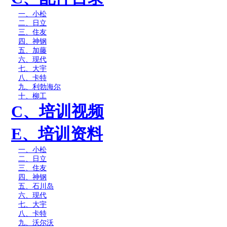
一、小松
二、日立
三、住友
四、神钢
五、加藤
六、现
代
七、大宇
八、卡特
九、利勃海尔
十、柳工
C
、培训视频
E
、培训资料
一、小松
二、日立
三、住友
四、神钢
五、石川岛
六、现代
七、大宇
八、
卡特
九、沃尔沃