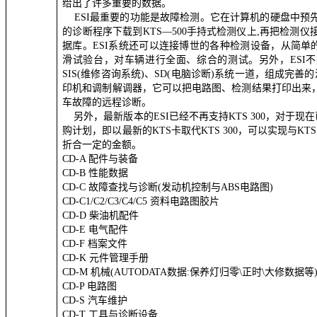
给出了许多重要的数据。
ESI
最重要的功能是故障检测。它在计算机的硬盘中预
的诊断程序下载到
KTS—500
手持式检测仪上
,
再把检测仪
据库。
ESI
系统还可以连接博世的各种检测设备，从简单
滑试验台，对车辆进行全面、综合的测试。另外，
ESI
不
SIS(
维修咨询系统
)
、
SD(
电脑诊断
)
系统一道，组成完善的
印机和调制解调器，它可以把电路图、检测结果打印出来
车故障的远程诊断。
另外，最新版本的
ESI
已经不再支持
KTS 300
，对于现在
购计划，即以最新的
KTS
卡取代
KTS 300
，可以实现与
KTS
折合一定的金额。
CD-A
配件与装备
CD-B
性能数据
CD-C
故障查找与诊断
(
发动机控制与
ABS
电路图
)
CD-C1/C2/C3/C4/C5
资料电路图胶片
CD-D
柴油机配件
CD-E
电气配件
CD-F
档案文件
CD-K
元件管理手册
CD-M
机械
(AUTODATA
数据
:
保养灯归零
\
正时
\
大修数据等
CD-P
电路图
CD-S
汽车维护
CD-T
工具与诊断设备