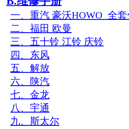
B.
维修手册
一、重汽
豪沃
HOWO
全套
二、福田
欧曼
三、五十铃
江铃
庆铃
四、东风
五、解放
六、陕汽
七、金龙
八、宇通
九、斯太尔