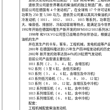
道依茨发动机应用范围宽广，包扩商用车辆、工程
道依茨公司是世界著名的柴油机的独立制造厂商，由
目前公司在德国有
4
个发动机厂，在全球有
17
个许可证
功率为
250
至
5,500
马力。道依茨公司素以其风冷柴油机
冷发动机（
1011
、
1012
、
1013
、
1015
等系列，功率
大、噪音低、排放好、冷起动容易等特点，能满足当今世
1992
年开始在德国科隆生产新开发的
BFM1012/1013
系列水
1998
年
和
VOLVO
公司签订战略合作伙伴协议，根据
油机的生产
并在其生产的卡车，客车，工程机械，发电机组等产品
2001
年
在德国科隆达到
125
年生产四冲程发动机的历
2002
年
新开发的效率达到
44
％的
20
缸燃气发动机
目前公司产品型谱主要包括：
1011
系列（
2
、
3
、
4
、缸，含增压机）
912
系列（
3
至
6
缸，含低污染机）
913
系列（
3
、
4
、
6
缸，含增压及中冷机）
413
系列低污染机（
5
、
6
、
8
、
10
、
12
缸）
513
系列（
8
、
10
、
12
缸，含增压及中冷机）
1012
系列增压机（
4
、
6
缸，含中冷机）
1013
系列增压机（
4
、
6
缸，含中冷机）
1015
系列增压机（
6
、
8
缸，含中冷机）
配套：
工程机械配套柴油发动机