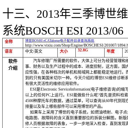
十三、
2013
年三季博世维
系统
BOSCH ESI
2013/06
博世
BOSHI eCATalogue
电子配件目录查询系统
全称
http://www.vixiu.com/Shop/Engine/BOSCHESI/201007/1894.
32.8G
语言
中文
/
英文
大小
年度
2
汽车修理厂所需要的软件，大体上可分为经营管理和
软件
事、财务以及生产过程中的成本、进度控制，这方面，国
介绍
应性强，在各种档次的单机和局域网上都能稳定地运行。
到的只有美国米切尔一种。今天介绍的博世
ESI
维修诊断
有很大灵活性的维修应用软件。
ESI
是
Electronic Servicelnformation(
电子维修咨询
)
的缩
以上的任何
PC
上运行。
ESI
能做些什么呢
?
首先是资料检
4500
种摩托车的数据，通过菜单，可以查询从
60
年代到现
排量以及车上哪些部件可以采用博世的产品。
如果车上采用了博世的电子系统，如燃油喷射、电子点
电路图、故障码的含义直到重要部位的拆装分解图。新版
修人员根据故障的表象，一步一步地深入检查，直到发现