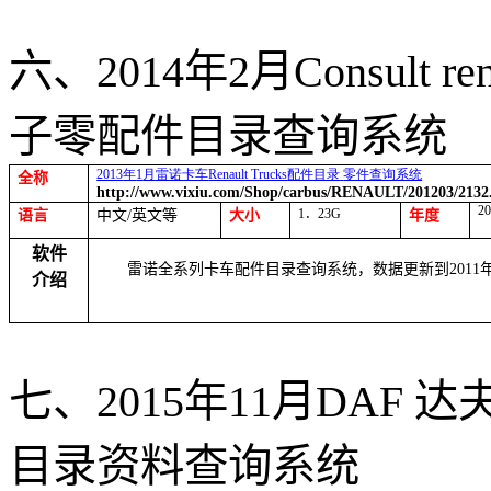
六、
2014
年
2
月
Consult ren
子零配件目录查询系统
2013
年
1
月雷诺卡车
Renault Trucks
配件目录
零件查询系统
全称
http://www.vixiu.com/Shop/carbus/RENAULT/201203/2132
20
1
．
23G
语言
中文
/
英文等
大小
年度
软件
雷诺全系列卡车配件目录查询系统，数据更新到
2011
介绍
七、
2015
年
11
月
DAF
达
目录资料查询系统