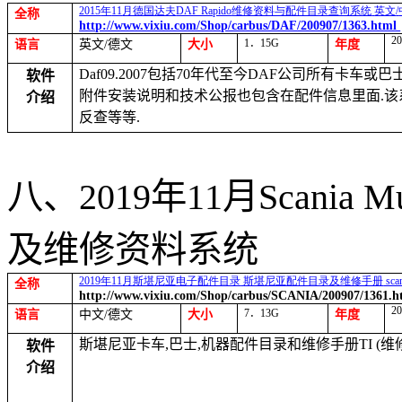
2015
年
11
月德国达夫
DAF Rapido
维修资料与配件目录查询系统
英文
/
全称
http://www.vixiu.com/Shop/carbus/DAF/200907/1363.html
20
1
．
15G
语言
英文
/
德文
大小
年度
Daf09.2007
包括
70
年代至今
DAF
公司所有卡车或巴
软件
附件安装说明和技术公报也包含在配件信息里面
.
该
介绍
反查等等
.
八、
2019
年
11
月
Scania Mu
及维修资料系统
2019
年
11
月斯堪尼亚电子配件目录
斯堪尼亚配件目录及维修手册
sca
全称
http://www.vixiu.com/Shop/carbus/SCANIA/200907/1361.h
20
7
．
13G
语言
中文
/
德文
大小
年度
斯堪尼亚卡车
,
巴士
,
机器配件目录和维修手册
TI (
维
软件
介绍