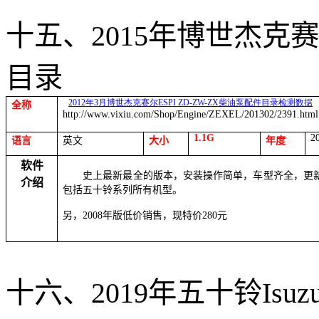
十五、
2015
年博世杰克赛
目录
2012
年
3
月博世杰克赛尔
ESPI ZD-ZW-ZX
柴油泵配件目录检测数据
全称
http://www.vixiu.com/Shop/Engine/ZEXEL/201302/2391.html
1.1G
2
语言
英文
大小
年度
软件
史上最新最全的版本，安装操作简单，车型齐全，更
介绍
包括五十铃系列所有机型。
另，
2008
年版低价销售，现特价
280
元
十六、
2019
年五十铃
Isuz