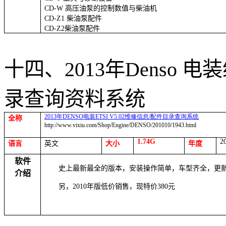
CD-W
高压油泵的控制数值与柴油机
CD-Z1
柴油泵配件
CD-Z2
柴油泵配件
十四、
2013
年
Denso
电装
录查询资料系统
2013
年
DENSO
电装
ETSI V5.02
维修信息
/
配件目录查询系统
全称
http://www.vixiu.com/Shop/Engine/DENSO/201010/1943.html
1.74G
2
语言
英文
大小
年度
软件
史上最新最全的版本，安装操作简单，车型齐全，更
介绍
另，
2010
年版低价销售，现特价
380
元