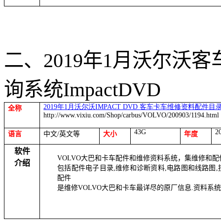
二、
2019
年
1
月沃尔沃客
询系统
ImpactDVD
2019
年
1
月沃尔沃
IMPACT DVD
客车卡车维修资料配件目
全称
http://www.vixiu.com/Shop/carbus/VOLVO/200903/1194.html
43G
2
语言
中文
/
英文等
大小
年度
软件
VOLVO
大巴和卡车配件和维修资料系统，集维修和配
介绍
包括配件电子目录
,
维修和诊断资料
,
电路图和线路图
,
配件
是维修
VOLVO
大巴和卡车最详尽的原厂信息
.
资料系