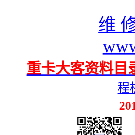
维 修
www
重卡大客资料目
程
20