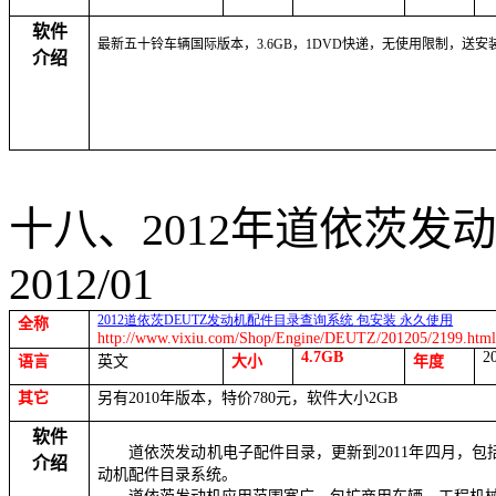
软件
最新五十铃车辆国际版本，
3.6GB
，
1DVD
快递，无使用限制，送安
介绍
十八、
2012
年
道依茨发动
2012/01
2012
道依茨
DEUTZ
发动机配件目录查询系统
包安装
永久使用
全称
http://www.vixiu.com/Shop/Engine/DEUTZ/201205/2199.htm
4.7GB
2
语言
英文
大小
年度
其它
另有
2010
年版本，特价
780
元，软件大小
2GB
软件
道依茨发动机电子配件目录，更新到
2011
年四月，包
介绍
动机配件目录系统。