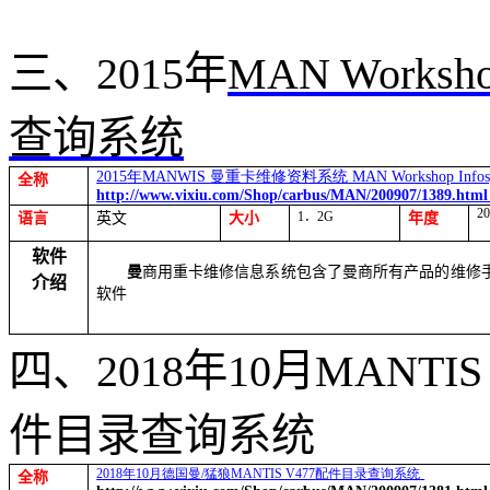
三、
2015
年
MAN Workshop
查询系统
2015
年
MANWIS
曼重卡维修资料系统
MAN Workshop Infos
全称
http://www.vixiu.com/Shop/carbus/MAN/200907/1389.htm
2
1
．
2G
语言
英文
大小
年度
软件
曼
商用重卡维修信息系统包含了曼商所有产品的维修
介绍
软件
四、
2018
年
10
月
MANTIS
件目录查询系统
2018
年
10
月德国曼
/
猛狼
MANTIS V477
配件目录查询系统
全称