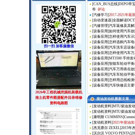
[
CAN_BUS总线
]
DEPO
帝
评论
[
汽修学习
]
2017-2021
[
自动变速器
]
全面解读DC
[
汽修管理
]
汽车返修及其解
[
设备应用
]
如何使用汽车故
[
设备应用
]
怎样使用汽车示
[
设备应用
]
怎样选购汽车电
扫一扫 加客服微信
[
设备应用
]
汽车洗车店设备
[
设备应用
]
怎样使用汽车万
[
设备应用
]
MT3500 手
[
设备应用
]
智能车轮动平衡
[
设备应用
]
汽车万用表在故
[
设备应用
]
汽车车轮动平衡
[
设备应用
]
怎样用总线检测仪
[
设备应用
]
汽车快修店主要
2026年工程机械挖掘机装载机
推土机零件图册配件目录维修
柴油发动机最新文章
资料电路图
[
发动机资料
]
MTU柴油发
[
发动机资料
]
MTU柴油发
[
康明斯 CUMMINS
]
Cummin
[
发动机资料
]
2021年柴油
[
杰克赛尔 ZEXEL
]
2015年
[
沃尔沃 VOLVO PENTA
]
2