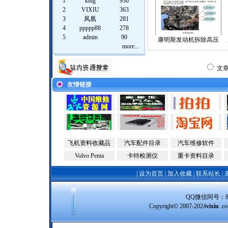
1
king
936
2
VIXIU
363
3
凤凰
281
4
ppppp88
278
5
admin
90
康明斯发动机拆除高压
more...
文
友情链接
飞机资料收藏品
汽车配件目录
汽车维修软件
Volvo Penta
卡特检测仪
重卡资料目录
|
设为首页
|
加入收藏
|
联系站长
|
QQ微信同号：8388
Copyright© 2007-2024
vixiu
.