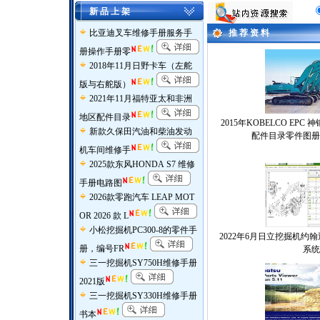
新 品 上 架
比亚迪叉车维修手册服务手
推 荐 资 料
册操作手册零
2018年11月日野卡车（左舵
版与右舵版）
2021年11月福特亚太和非洲
地区配件目录
2015年KOBELCO EP
新款久保田汽油和柴油发动
配件目录零件图册
机车间维修手
2025款东风HONDA S7 维修
手册电路图
2026款零跑汽车 LEAP MOT
OR 2026 款 L
小松挖掘机PC300-8的零件手
2022年6月日立挖掘机约
册，编号FR
系统
三一挖掘机SY750H维修手册
2021版
三一挖掘机SY330H维修手册
书本