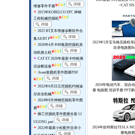
+CAT SI
维修零件手册
2015年KOBELCO EPC 神钢
工程机械挖掘机
2025 BT叉车维修诊断软件合
集All BT P
2023年5月宝马格压路机
2026年4月卡特集团挖掘机发
目录电路图Bom
动机推土机
CAT ET 2026年最新卡特检测
仪诊断设备
Avant装载机零件图册PDF
2024年电动汽车、混合
2022年6月日立挖掘机约翰迪
册 电路图 培训手册 PP
尔农业机械
2024年8月神钢挖掘机零件图
册
柳工挖掘机零件图册全套 LI
UGONG part
2024年款特斯拉TESLA 
2022年最新小松配件目录小
册电路图