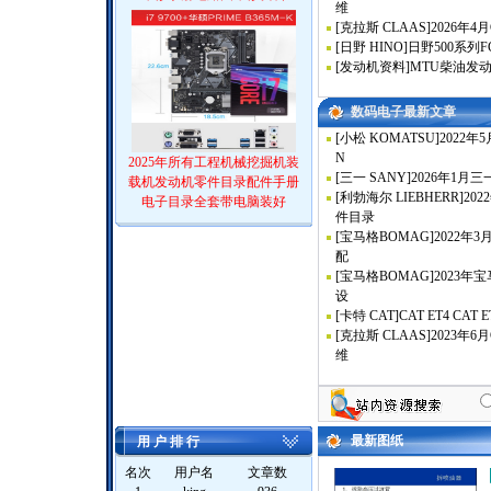
维
[
克拉斯 CLAAS
]
2026年4月Cl
[
日野 HINO
]
日野500系列FC3
[
发动机资料
]
MTU柴油发
数码电子最新文章
[
小松 KOMATSU
]
2022年5月
N
2025年所有工程机械挖掘机装
[
三一 SANY
]
2026年1月
载机发动机零件目录配件手册
[
利勃海尔 LIEBHERR
]
20
电子目录全套带电脑装好
件目录
[
宝马格BOMAG
]
2022年
配
[
宝马格BOMAG
]
2023
设
[
卡特 CAT
]
CAT ET4 CAT
[
克拉斯 CLAAS
]
2023年6月
维
最新图纸
用 户 排 行
名次
用户名
文章数