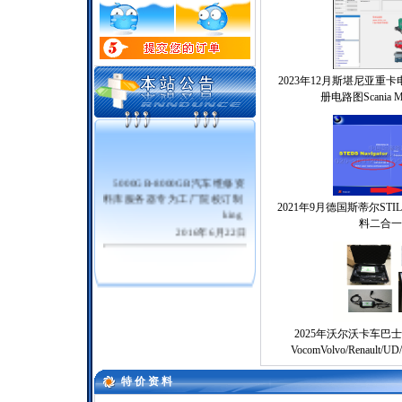
2023年12月斯堪尼亚重
册电路图Scania Mult
5000GB-8000GB汽车维修资
料库服务器专为工厂院校订制
2021年9月德国斯蒂尔ST
king
料二合一
2016年6月22日
2025年沃尔沃卡车巴
VocomVolvo/Renaul
特 价 资 料