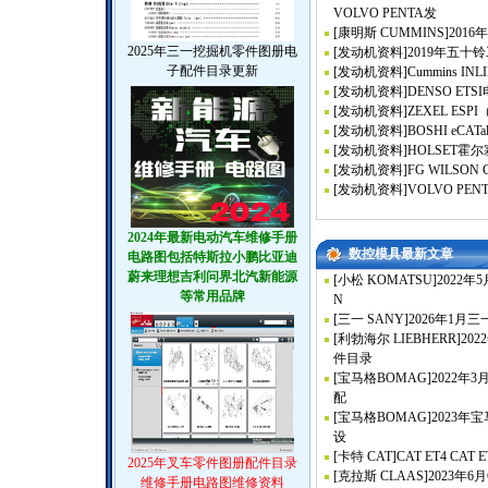
VOLVO PENTA发
[
康明斯 CUMMINS
]
201
2025年三一挖掘机零件图册电
[
发动机资料
]
2019年五十
子配件目录更新
[
发动机资料
]
Cummins INLI
[
发动机资料
]
DENSO ET
[
发动机资料
]
ZEXEL ESPI
[
发动机资料
]
BOSHI eCAT
[
发动机资料
]
HOLSET霍
[
发动机资料
]
FG WILSON
[
发动机资料
]
VOLVO PE
2024年最新电动汽车维修手册
数控模具最新文章
电路图包括特斯拉小鹏比亚迪
蔚来理想吉利问界北汽新能源
[
小松 KOMATSU
]
2022年5月
等常用品牌
N
[
三一 SANY
]
2026年1月
[
利勃海尔 LIEBHERR
]
20
件目录
[
宝马格BOMAG
]
2022年
配
[
宝马格BOMAG
]
2023
设
[
卡特 CAT
]
CAT ET4 CAT
2025年叉车零件图册配件目录
[
克拉斯 CLAAS
]
2023年6月
维修手册电路图维修资料