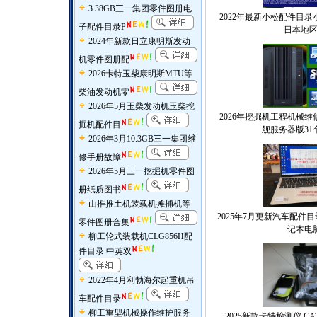
3.38GB三一集团零件图册电
2022年最新小松配件目
子配件目录P
日本地区
2024年新款日立康明斯发动
机零件图册配
2026卡特玉柴康明斯MTU等
柴油发动机零
2026年5月玉柴发动机玉柴挖
2026年挖掘机工程机械
掘机配件目
舰服务器版31
2026年3月10.3GB三一集团维
修手册故障
2026年5月三一挖掘机零件图
册纸质图书
山推推土机装载机摊捕机等
2025年7月更新汽车配件
零件图册合集
记本电
柳工轮式装载机CLG856H配
件目录 中英双
2022年4月利勃海尔起重机吊
车配件目录
柳工重型机械操作维护服务
2025新款卡特检测仪 CA