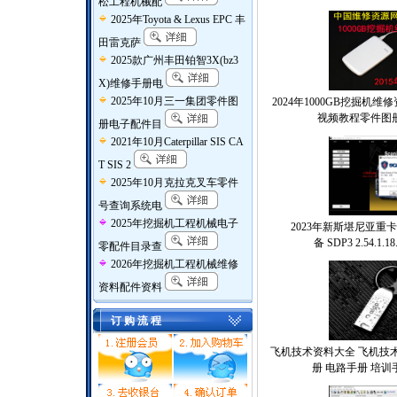
松工程机械配
2025年Toyota & Lexus EPC 丰
田雷克萨
2025款广州丰田铂智3X(bz3
X)维修手册电
2025年10月三一集团零件图
2024年1000GB挖掘机
视频教程零件图
册电子配件目
2021年10月Caterpillar SIS CA
T SIS 2
2025年10月克拉克叉车零件
号查询系统电
2025年挖掘机工程机械电子
2023年新斯堪尼亚重
备 SDP3 2.54.1.18.
零配件目录查
2026年挖掘机工程机械维修
资料配件资料
订 购 流 程
飞机技术资料大全 飞机技术
册 电路手册 培训