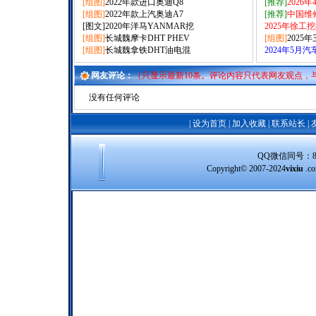
[组图]
2022年款进口奥迪Q8
[推荐]
2026
[组图]
2022年款上汽奥迪A7
[推荐]
中国维
[图文]
2020年洋马YANMAR挖
2025年徐工
[组图]
长城魏摩卡DHT PHEV
[组图]
2025
[组图]
长城魏拿铁DHT油电混
2024年5月
网友评论：
（只显示最新10条。评论内容只代表网友观点，
没有任何评论
|
设为首页
|
加入收藏
|
联系站长
|
QQ微信同号：8388
Copyright© 2007-2024
vixiu
.