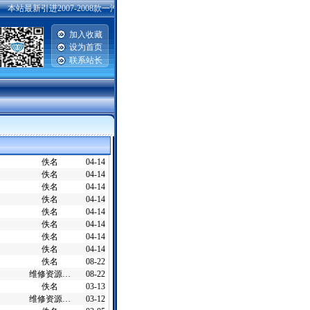
本站最新引进2007-2008款一汽丰田威驰，卡罗拉，普锐斯，广州丰田雅力士，汉兰达，
加入收藏
设为首页
联系站长
|
佚名
04-14
佚名
04-14
佚名
04-14
佚名
04-14
佚名
04-14
佚名
04-14
佚名
04-14
佚名
04-14
佚名
08-22
维修资源…
08-22
佚名
03-13
维修资源…
03-12