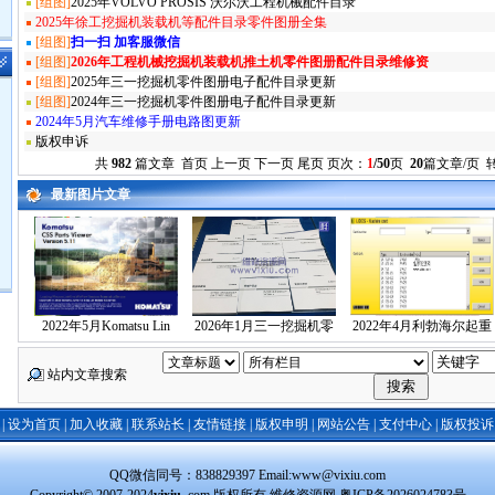
[组图]
2025年VOLVO PROSIS 沃尔沃工程机械配件目录
2025年徐工挖掘机装载机等配件目录零件图册全集
[组图]
扫一扫 加客服微信
[组图]
2026年工程机械挖掘机装载机推土机零件图册配件目录维修资
[组图]
2025年三一挖掘机零件图册电子配件目录更新
[组图]
2024年三一挖掘机零件图册电子配件目录更新
2024年5月汽车维修手册电路图更新
版权申诉
共
982
篇文章 首页 上一页
下一页
尾页
页次：
1
/50
页
20
篇文章/页 
最新图片文章
2022年5月Komatsu Lin
2026年1月三一挖掘机零
2022年4月利勃海尔起重
站内文章搜索
|
设为首页
|
加入收藏
|
联系站长
|
友情链接
|
版权申明
|
网站公告
|
支付中心
|
版权投诉
QQ微信同号：838829397 Email:www@vixiu.com