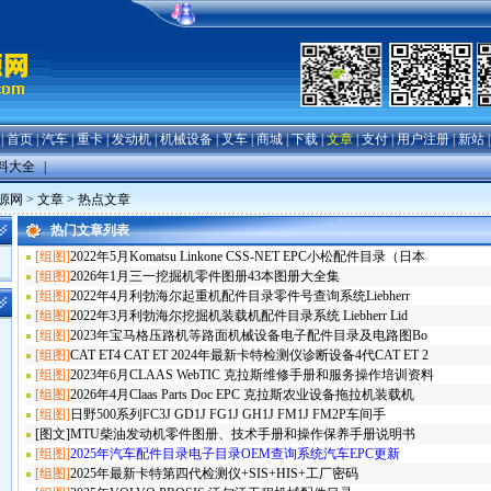
|
首页
|
汽车
|
重卡
|
发动机
|
机械设备
|
叉车
|
商城
|
下载
|
文章
|
支付
|
用户注册
|
新站
料大全
|
源网
>
文章
> 热点文章
热门文章列表
[组图]
2022年5月Komatsu Linkone CSS-NET EPC小松配件目录（日本
[组图]
2026年1月三一挖掘机零件图册43本图册大全集
[组图]
2022年4月利勃海尔起重机配件目录零件号查询系统Liebherr
[组图]
2022年3月利勃海尔挖掘机装载机配件目录系统 Liebherr Lid
[组图]
2023年宝马格压路机等路面机械设备电子配件目录及电路图Bo
[组图]
CAT ET4 CAT ET 2024年最新卡特检测仪诊断设备4代CAT ET 2
[组图]
2023年6月CLAAS WebTIC 克拉斯维修手册和服务操作培训资料
[组图]
2026年4月Claas Parts Doc EPC 克拉斯农业设备拖拉机装载机
[组图]
日野500系列FC3J GD1J FG1J GH1J FM1J FM2P车间手
[图文]
MTU柴油发动机零件图册、技术手册和操作保养手册说明书
[组图]
2025年汽车配件目录电子目录OEM查询系统汽车EPC更新
[组图]
2025年最新卡特第四代检测仪+SIS+HIS+工厂密码