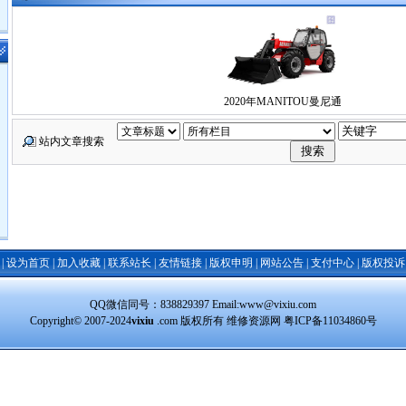
2020年MANITOU曼尼通
站内文章搜索
|
设为首页
|
加入收藏
|
联系站长
|
友情链接
|
版权申明
|
网站公告
|
支付中心
|
版权投诉
QQ微信同号：838829397 Email:www@vixiu.com
Copyright© 2007-2024
vixiu
.com 版权所有 维修资源网
粤ICP备11034860号