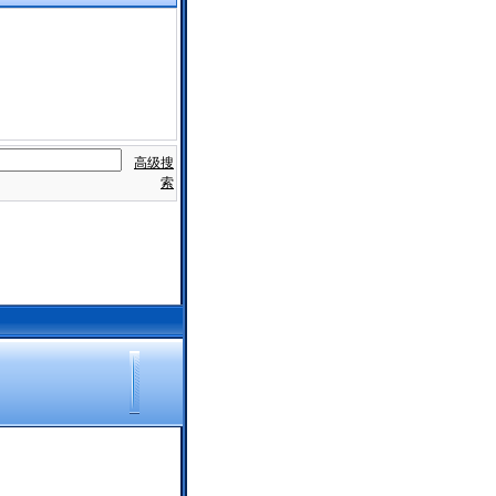
高级搜
索