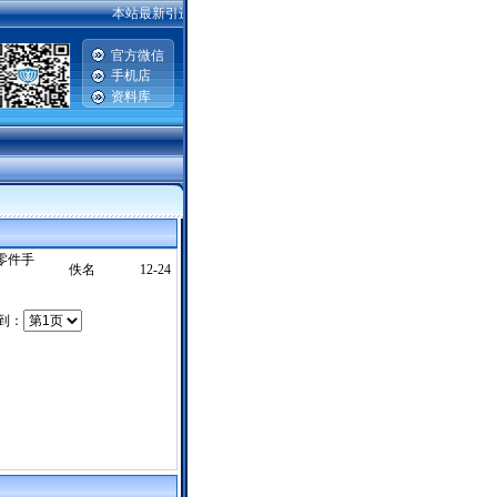
本站最新引进2007-2008款一汽丰田威驰，卡罗拉，普锐斯，广州丰
官方微信
手机店
资料库
册零件手
佚名
12-24
转到：