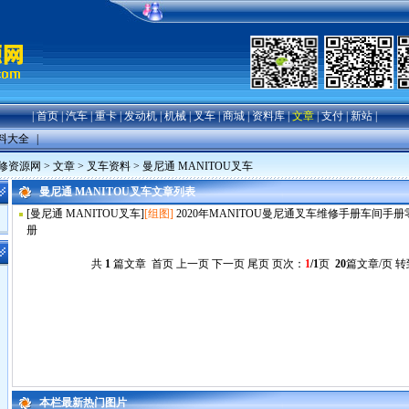
|
首页
|
汽车
|
重卡
|
发动机
|
机械
|
叉车
|
商城
|
资料库
|
文章
|
支付
|
新站
|
料大全
|
修资源网
>
文章
>
叉车资料
>
曼尼通 MANITOU叉车
曼尼通 MANITOU叉车文章列表
[
曼尼通 MANITOU叉车
]
[组图]
2020年MANITOU曼尼通叉车维修手册车间手
册
共
1
篇文章 首页 上一页 下一页 尾页 页次：
1
/1
页
20
篇文章/页 
本栏最新热门图片