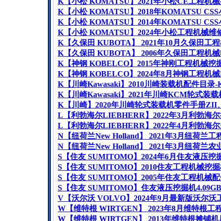
K
【小松
KOMATSU
】
2021
年小松
CE
工程机械
K
【小松
KOMATSU
】
2018
年
KOMATSU CSS
K
【小松
KOMATSU
】
2014
年
KOMATSU CSS
K
【小松
KOMATSU
】
2024
年小松工程机械维
K
【久保田
KUBOTA
】
2021
年
10
月久保田工程
K
【久保田
KUBOTA
】
2006
年久保田工程机
械
K
【神钢
KOBELCO
】
2015
年神刚工程机械挖
K
【神钢
KOBELCO
】
2024
年
8
月神钢工程机械
K
【川崎
Kawasaki
】
2010
川崎装载机配件目录
-
K
【川崎
Kawasaki
】
2021
年川崎
KCM
轮式装载
K
【川崎】
2020
年川崎轮式装载机零件手册
ZII
L
【利勃海尔
LIEBHERR
】
2022
年
3
月利勃海尔
L
【利勃海尔
LIEBHERR
】
2022
年
4
月利勃海尔
N
【纽荷兰
New Holland
】
2021
年
3
月纽荷兰工
N
【纽荷兰
New Holland
】
2021
年
3
月纽荷兰农
S
【住友
SUMITOMO
】
2024
年
6
月住友液压挖
S
【住友
SUMITOMO
】
2010
住友工程机械挖掘
S
【住友
SUMITOMO
】
2005
年住友工程机械配
S
【住友
SUMITOMO
】住友液压挖掘机
4.09G
V
【沃尔沃
VOLVO
】
2024
年
9
月最新版沃尔沃
W
【维特根
WIRTGEN
】
2023
年
8
月维特根工
W
【维特根
WIRTGEN
】
2013
年维特根摊铺机