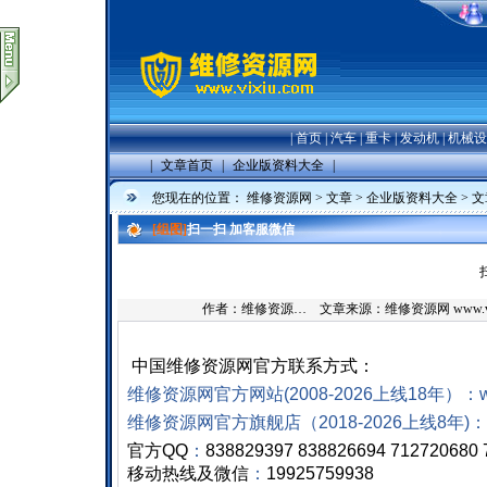
|
首页
|
汽车
|
重卡
|
发动机
|
机械设
|
文章首页
|
企业版资料大全
|
您现在的位置：
维修资源网
>
文章
>
企业版资料大全
> 
[组图]
扫一扫 加客服微信
作者：维修资源… 文章来源：维修资源网 www.vix
中国维修资源网官方联系方式：
维修资源网官方网站
(2008-2026上线18年）
：w
维修资源网官方旗舰店（2018-2026上线8年)
：
官方QQ
：
838829397 838826694 712720680 
移动热线及微信
：
19925759938