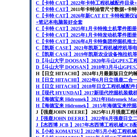
C
【卡特
CAT
】
2022
年卡特工程机械配件目录
+
C
【卡特
CAT
】
2011
年卡特油管尺寸数据
+
卡特
C
【卡特
CAT
】
2026
年新
CAT ET
卡特检测仪
+
笔记本电脑
装好全套
C
【卡特
CAT
】
2025
年
1
月卡特推土机零件图册
C
【卡特
CAT
】
2025
年
1
月卡特
发动机
零件图册
C
【卡特
CAT
】
2026
年
4
月卡特
集团挖掘机推土
C
【凯斯
CASE
】
2021
年凯斯工程机械挖机等
C
【凯斯
CASE
】
2019
年凯斯农业设备拖拉机
D
【斗山大宇
DOOSAN
】
2020
年斗山
GPES
工
D
【斗山大
宇
DOOSAN
】
2018
年
3
月斗山
GPES
H
【日立
HITACHI
】
2024
年
1
月最新版日立约
H
【日立
HITACHI
】
2022
年
6
月日立强鹿二合
H
【日立
HITACHI
】
2018
年日立工程机械配件
H
【现代
HYUNDAI
】
2017
新现代挖掘机装载
H
【海德宝来
Hidromek
】
2021
年
Hidromek Mac
H
【海德宝来
Hidromek
】
2015
年海德宝来挖掘
J
【强鹿
JOHN DEERE
】
2025
年
11
月强鹿工程
J
【强鹿
JOHN DEERE
】
2022
年
6
月强鹿日立
J
【杰西博
JCB
】
2017
年杰西博工程机械
JCB
K
【小松
KOMATSU
】
2022
年
5
月小松工程机械