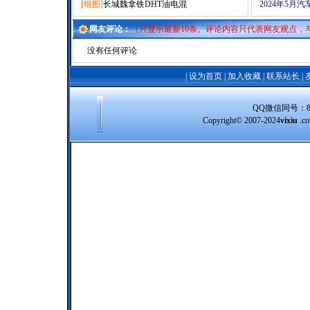
[组图]
长城魏拿铁DHT油电混
2024年5月
网友评论：
（只显示最新10条。评论内容只代表网友观点，
没有任何评论
|
设为首页
|
加入收藏
|
联系站长
|
QQ微信同号：8388
Copyright© 2007-2024
vixiu
.