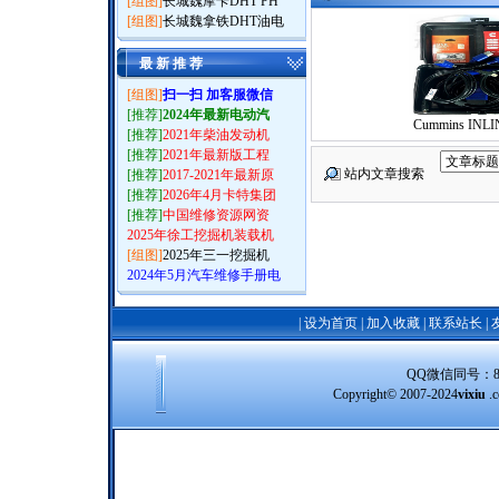
[组图]
长城魏摩卡DHT PH
[组图]
长城魏拿铁DHT油电
最 新 推 荐
[组图]
扫一扫 加客服微信
[推荐]
2024年最新电动汽
Cummins INLI
[推荐]
2021年柴油发动机
[推荐]
2021年最新版工程
站内文章搜索
[推荐]
2017-2021年最新原
[推荐]
2026年4月卡特集团
[推荐]
中国维修资源网资
2025年徐工挖掘机装载机
[组图]
2025年三一挖掘机
2024年5月汽车维修手册电
|
设为首页
|
加入收藏
|
联系站长
|
QQ微信同号：8388
Copyright© 2007-2024
vixiu
.