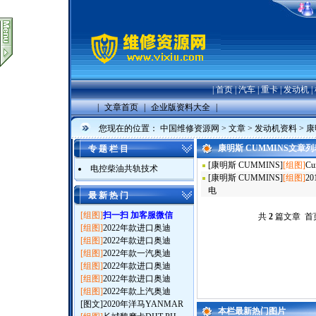
|
首页
|
汽车
|
重卡
|
发动机
|
|
文章首页
|
企业版资料大全
|
您现在的位置：
中国维修资源网
>
文章
>
发动机资料
>
康
康明斯 CUMMINS文章列
专 题 栏 目
[
康明斯 CUMMINS
]
[组图]
Cu
电控柴油共轨技术
[
康明斯 CUMMINS
]
[组图]
2
电
最 新 热 门
[组图]
扫一扫 加客服微信
共
2
篇文章 首页
[组图]
2022年款进口奥迪
[组图]
2022年款进口奥迪
[组图]
2022年款一汽奥迪
[组图]
2022年款进口奥迪
[组图]
2022年款进口奥迪
[组图]
2022年款上汽奥迪
[图文]
2020年洋马YANMAR
本栏最新热门图片