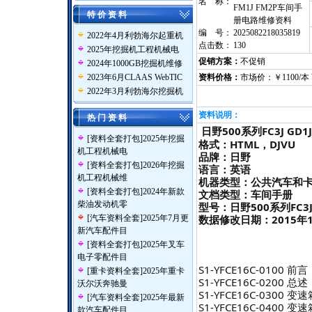
名 称：
FM1J FM2P车间手
特 价 资 料
册电路维修资料
编 号：
2025082218035819
2022年4月利勃海尔起重机
点击数：
130
2025年挖掘机工程机械电
促销方案：
不促销
2024年1000GB挖掘机维修
2023年6月CLAAS WebTIC
资料价格：
市场价：￥1100/本
2022年3月利勃海尔挖掘机
资料说明：
热 门 资 料
日野500系列
FC3J GD1
[
资料全套打包
]
2025年挖掘
格式：HTML，DJVU
机工程机械电
品牌：日野
[
资料全套打包
]
2026年挖掘
语言：英语
机工程机械维
机器类型：公共汽车和
[
资料全套打包
]
2024年新款
文档类型：车间手册
柴油发动机零
型号：日野
500系列FC3J
数据修改日期：2015年
[
汽车资料全套
]
2025年7月更
新汽车配件目
[
资料全套打包
]
2025年叉车
电子零配件目
S1-YFCE16C-0100 前言
[
重卡资料全套
]
2025年重卡
S1-YFCE16C-0200 
沃尔沃奔驰曼
S1-YFCE16C-0300 
[
汽车资料全套
]
2025年最新
S1-YFCE16C-0400 
款汽车配件目