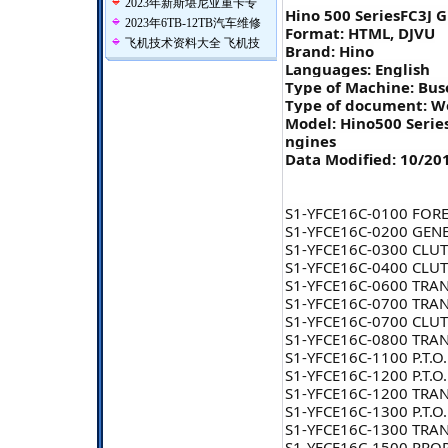
2023年新斯堪尼亚重卡专
Hino 500 Series
FC3J 
2023年6TB-12TB汽车维修
Format: HTML, DJVU
飞机技术资料大全 飞机技
Brand: Hino
Languages: English
Type of Machine: Bus
Type of document: W
Model: Hino
500 Serie
ngines
Data Modified: 10/20
S1-YFCE16C-0100 FO
S1-YFCE16C-0200 GEN
S1-YFCE16C-0300 CLUT
S1-YFCE16C-0400 CLUT
S1-YFCE16C-0600 TRA
S1-YFCE16C-0700 TRAN
S1-YFCE16C-0700 CLU
S1-YFCE16C-0800 TRA
S1-YFCE16C-1100 P.T.O
S1-YFCE16C-1200 P.T.
S1-YFCE16C-1200 TRA
S1-YFCE16C-1300 P.T.O
S1-YFCE16C-1300 TRA
S1-YFCE16C-1500 PROP