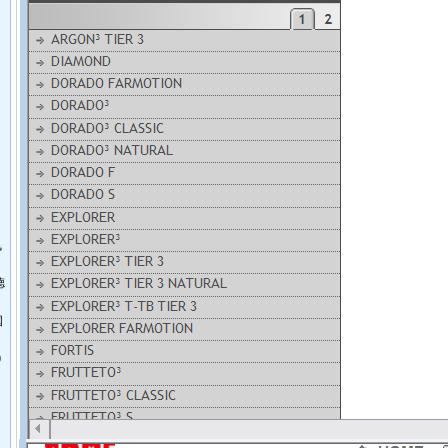
飞
德
国
0