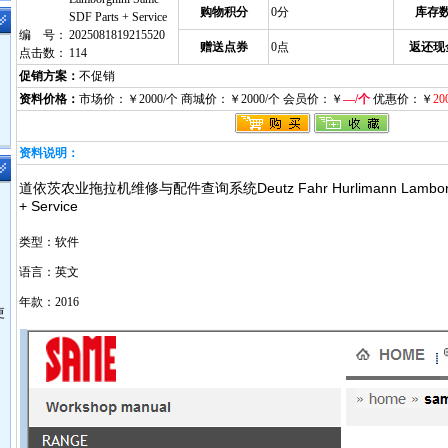
购物积分
0分
库存
SDF Parts + Service
编 号：
2025081819215520
赠送点券
0点
返还现
点击数：
114
促销方案：
不促销
资料价格：
市场价：￥2000/个 商城价：￥2000/个 会员价：￥
—/个
优惠价：￥
20
资料说明：
道依茨农业拖拉机维修与配件查询系统Deutz Fahr Hurlimann Lamborghin
+ Service
类型：软件
语言：英文
年款：2016
更