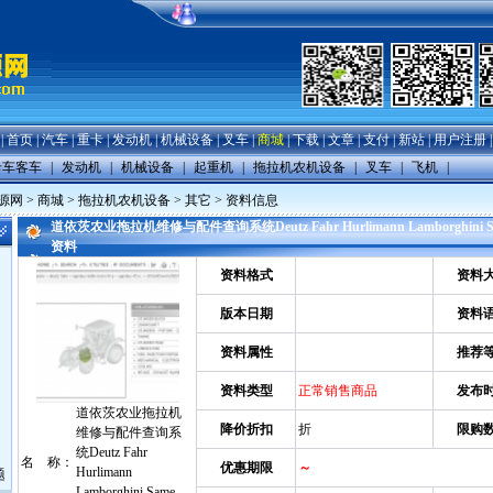
|
首页
|
汽车
|
重卡
|
发动机
|
机械设备
|
叉车
|
商城
|
下载
|
文章
|
支付
|
新站
|
用户注册
卡车客车
|
发动机
|
机械设备
|
起重机
|
拖拉机农机设备
|
叉车
|
飞机
|
源网
>
商城
>
拖拉机农机设备
>
其它
> 资料信息
道依茨农业拖拉机维修与配件查询系统Deutz Fahr Hurlimann Lamborghini Same 
资料
资料格式
资料
版本日期
资料
资料属性
推荐
资料类型
正常销售商品
发布
道依茨农业拖拉机
降价折扣
折
限购
维修与配件查询系
统Deutz Fahr
名 称：
优惠期限
～
Hurlimann
题
Lamborghini Same