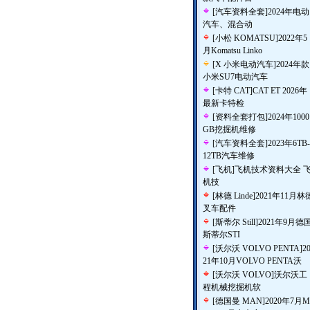
[
汽车资料全套
]
2024年电动
汽车、混合动
[
小松 KOMATSU
]
2022年5
月Komatsu Linko
[
X 小米电动汽车
]
2024年款
小米SU7电动汽车
[
卡特 CAT
]
CAT ET 2026年
最新卡特检
[
资料全套打包
]
2024年1000
GB挖掘机维修
[
汽车资料全套
]
2023年6TB-
12TB汽车维修
[
飞机
]
飞机技术资料大全 
机技
[
林德 Linde
]
2021年11月林
叉车配件
[
斯蒂尔 Still
]
2021年9月德
斯蒂尔STI
[
沃尔沃 VOLVO PENTA
]
2
21年10月VOLVO PENTA沃
[
沃尔沃 VOLVO
]
沃尔沃工
程机械挖掘机软
[
德国曼 MAN
]
2020年7月M