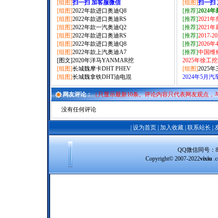
[组图]
扫一扫 加客服微信
[组图]
扫一扫
[组图]
2022年款进口奥迪Q8
[推荐]
2024
[组图]
2022年款进口奥迪RS
[推荐]
2021
[组图]
2022年款一汽奥迪Q2
[推荐]
2021
[组图]
2022年款进口奥迪RS
[推荐]
2017-
[组图]
2022年款进口奥迪Q8
[推荐]
2026
[组图]
2022年款上汽奥迪A7
[推荐]
中国维
[图文]
2020年洋马YANMAR挖
2025年徐工
[组图]
长城魏摩卡DHT PHEV
[组图]
2025
[组图]
长城魏拿铁DHT油电混
2024年5月
网友评论：
（只显示最新10条。评论内容只代表网友观点，
没有任何评论
|
设为首页
|
加入收藏
|
联系站长
|
QQ微信同号：8388
Copyright© 2007-2022
vixiu
.