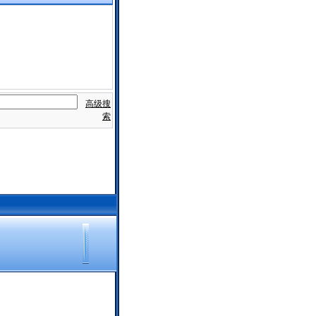
高级搜
索