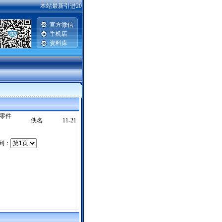
本站最新引进2007-2008款一汽丰田威驰，卡罗拉，普锐斯，广州丰田雅
官方微信
手机店
资料库
料零件
佚名
11-21
转到：