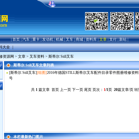
|
首页
|
汽车
|
重卡
|
发动机
|
机械
|
叉车
|
商城
|
资料库
|
文章
|
支付
|
新站
|
料大全
|
修资源网
>
文章
>
叉车资料
>
斯蒂尔 Still叉车
斯蒂尔 Still叉车文章列表
[
斯蒂尔 Still叉车
]
[组图]
2016年德国STILL斯蒂尔叉车配件目录零件图册维修资
号
共
1
篇文章 首页 上一页 下一页 尾页 页次：
1
/1
页
20
篇文章/页 
本栏最新热门图片