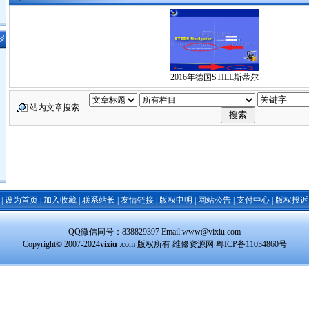
2016年德国STILL斯蒂尔
站内文章搜索
|
设为首页
|
加入收藏
|
联系站长
|
友情链接
|
版权申明
|
网站公告
|
支付中心
|
版权投诉
QQ微信同号：838829397 Email:www@vixiu.com
Copyright© 2007-2024
vixiu
.com 版权所有 维修资源网
粤ICP备11034860号